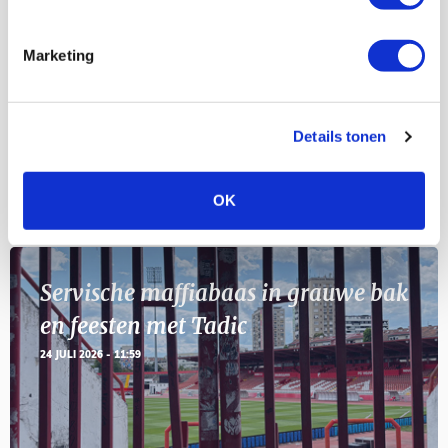
Selectiedag ballenjongens/-meiden
23
[VOL]
AUG
Marketing
11
Geef Mij Maar Amsterdam
SEP
Details tonen
Blogs
OK
Servische maffiabaas in grauwe bak
en feesten met Tadic
24 JULI 2026 - 11:59