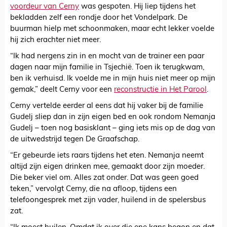
voordeur van Cerny
was gespoten. Hij liep tijdens het
bekladden zelf een rondje door het Vondelpark. De
buurman hielp met schoonmaken, maar echt lekker voelde
hij zich erachter niet meer.
“Ik had nergens zin in en mocht van de trainer een paar
dagen naar mijn familie in Tsjechië. Toen ik terugkwam,
ben ik verhuisd. Ik voelde me in mijn huis niet meer op mijn
gemak,” deelt Cerny voor een
reconstructie in Het Parool
.
Cerny vertelde eerder al eens dat hij vaker bij de familie
Gudelj sliep dan in zijn eigen bed en ook rondom Nemanja
Gudelj – toen nog basisklant – ging iets mis op de dag van
de uitwedstrijd tegen De Graafschap.
“Er gebeurde iets raars tijdens het eten. Nemanja neemt
altijd zijn eigen drinken mee, gemaakt door zijn moeder.
Die beker viel om. Alles zat onder. Dat was geen goed
teken,” vervolgt Cerny, die na afloop, tijdens een
telefoongesprek met zijn vader, huilend in de spelersbus
zat.