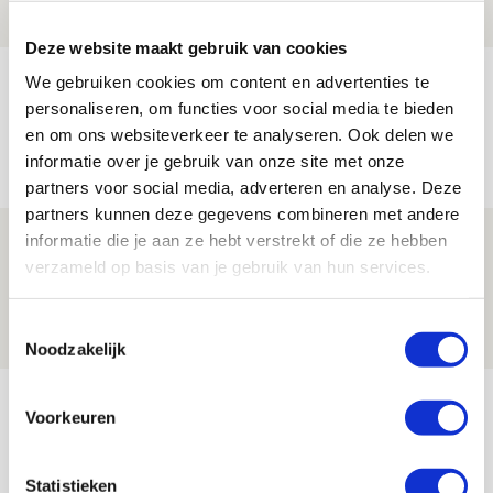
NIEUWS
Deze website maakt gebruik van cookies
Míchels elf: met welke formatie begin
We gebruiken cookies om content en advertenties te
personaliseren, om functies voor social media te bieden
jij aan nieuw eredivisieseizoen?
en om ons websiteverkeer te analyseren. Ook delen we
08 AUGUSTUS 2026 - 11:34
informatie over je gebruik van onze site met onze
NIEUWS
partners voor social media, adverteren en analyse. Deze
partners kunnen deze gegevens combineren met andere
informatie die je aan ze hebt verstrekt of die ze hebben
Spelen bij Jong Ajax of Ajax 1? Dat
verzameld op basis van je gebruik van hun services.
maakt Abdalla ‘geen reet’ uit
08 AUGUSTUS 2026 - 10:04
Toestemmingsselectie
NIEUWS
Noodzakelijk
Bekijk meer
Voorkeuren
AGENDA
Statistieken