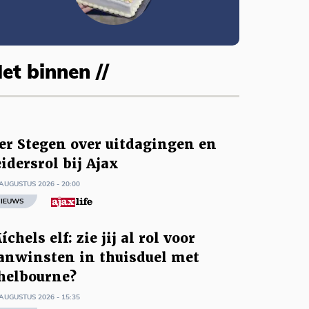
et binnen //
er Stegen over uitdagingen en
eidersrol bij Ajax
AUGUSTUS 2026 - 20:00
IEUWS
íchels elf: zie jij al rol voor
anwinsten in thuisduel met
helbourne?
AUGUSTUS 2026 - 15:35