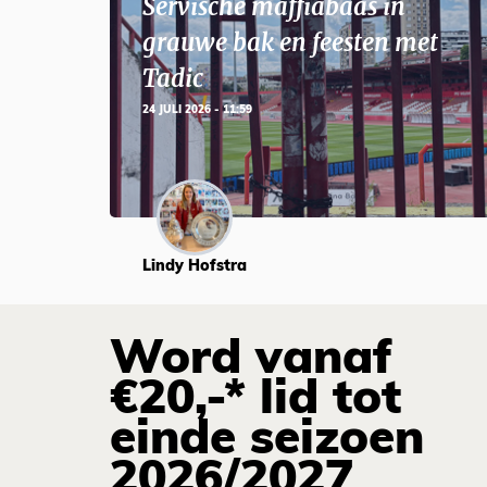
Servische maffiabaas in
grauwe bak en feesten met
Tadic
24 JULI 2026 - 11:59
Lindy Hofstra
Word vanaf
€20,-* lid tot
einde seizoen
2026/2027