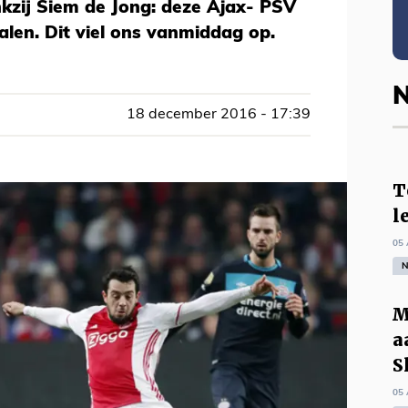
kzij Siem de Jong: deze Ajax- PSV
alen. Dit viel ons vanmiddag op.
N
18 december 2016 - 17:39
T
l
05 
N
M
a
S
05 