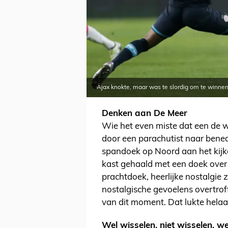
Ajax knokte, maar was te slordig om te winne
Denken aan De Meer
Wie het even miste dat een de w
door een parachutist naar bene
spandoek op Noord aan het kijke
kast gehaald met een doek over 
prachtdoek, heerlijke nostalgie 
nostalgische gevoelens overtrof
van dit moment. Dat lukte helaas
Wel wisselen, niet wisselen, we