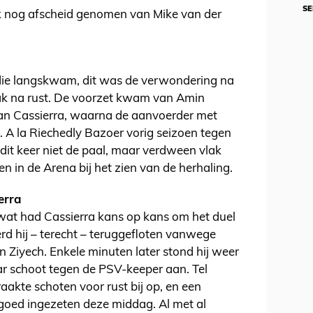
SE
ok nog afscheid genomen van Mike van der
die langskwam, dit was de verwondering na
lak na rust. De voorzet kwam van Amin
van Cassierra, waarna de aanvoerder met
. A la Riechedly Bazoer vorig seizoen tegen
dit keer niet de paal, maar verdween vlak
en in de Arena bij het zien van de herhaling.
erra
wat had Cassierra kans op kans om het duel
werd hij – terecht – teruggefloten vanwege
n Ziyech. Enkele minuten later stond hij weer
ar schoot tegen de PSV-keeper aan. Tel
raakte schoten voor rust bij op, en een
o goed ingezeten deze middag. Al met al