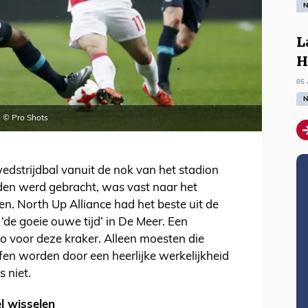
N
L
H
05 
N
n © Pro Shots
edstrijdbal vanuit de nok van het stadion
den werd gebracht, was vast naar het
n. North Up Alliance had het beste uit de
‘de goeie ouwe tijd’ in De Meer. Een
zo voor deze kraker. Alleen moesten die
fen worden door een heerlijke werkelijkheid
 niet.
l wisselen