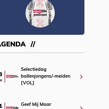
AGENDA
Selectiedag
3
ballenjongens/-meiden
G
[VOL]
Geef Mij Maar
1