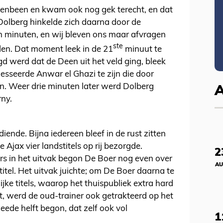
bovenbeen en kwam ook nog gek terecht, en dat
Dolberg hinkelde zich daarna door de
en minuten, en wij bleven ons maar afvragen
ste
en. Dat moment leek in de 21
minuut te
 werd dat de Deen uit het veld ging, bleek
lesseerde Anwar el Ghazi te zijn die door
. Weer drie minuten later werd Dolberg
rny.
diende. Bijna iedereen bleef in de rust zitten
e Ajax vier landstitels op rij bezorgde.
2
rs in het uitvak begon De Boer nog even over
AU
titel. Het uitvak juichte; om De Boer daarna te
ijke titels, waarop het thuispubliek extra hard
t, werd de oud-trainer ook getrakteerd op het
ede helft begon, dat zelf ook vol
1