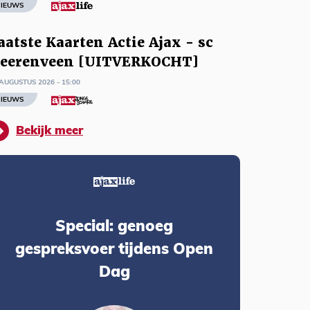
IEUWS
aatste Kaarten Actie Ajax - sc
eerenveen [UITVERKOCHT]
AUGUSTUS 2026 - 15:00
IEUWS
Bekijk meer
Special: genoeg
gespreksvoer tijdens Open
Dag