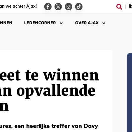
an we achter Ajax!
I
INNEN
LEDENCORNER
OVER AJAX
eet te winnen
an opvallende
n
ures, een heerlijke treffer van Davy