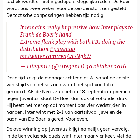
tactiek wordt er niet ingeslepen. Mogelijke reden: De Boer
wordt pas twee weken voor de seizoenstart aangesteld.
De tactische aanpassingen hebben tijd nodig.
It remains really impressive how Inter plays to
Frank de Boer's hand.
Extreme flank play with both FBs doing the
distribution.
#passmap
pic.twitter.com/cvqAA7NgkW
— 11tegen11 (@11tegen11)
30 oktober 2016
Deze tijd krijgt de manager echter niet. Al vanaf de eerste
wedstrijd van het seizoen wordt het spel van Inter
gekraakt. Als de Nerazzuri het op 18 september opnemen
tegen Juventus, staat De Boer dan ook al vol onder druk.
Hij heeft het roer op dat moment pas vier wedstrijden in
handen. Inter wint met 2-1 van aartsrivaal Juve en de
baan van De Boer is gered. Voor even.
De overwinning op Juventus krijgt namelijk geen vervolg.
In de tien volgende duels wint Inter maar vier keer. Met de