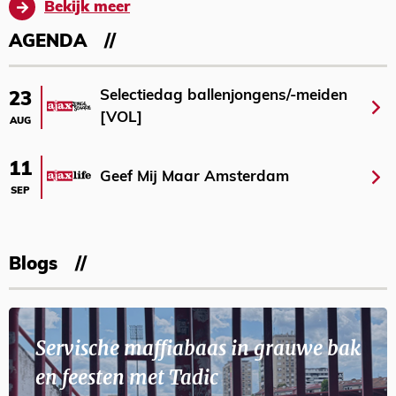
Bekijk meer
AGENDA
Selectiedag ballenjongens/-meiden
23
[VOL]
AUG
11
Geef Mij Maar Amsterdam
SEP
Blogs
Servische maffiabaas in grauwe bak
en feesten met Tadic