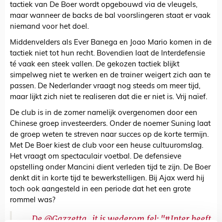
tactiek van De Boer wordt opgebouwd via de vleugels,
maar wanneer de backs de bal voorslingeren staat er vaak
niemand voor het doel.
Middenvelders als Ever Banega en Joao Mario komen in de
tactiek niet tot hun recht. Bovendien laat de Interdefensie
té vaak een steek vallen. De gekozen tactiek blijkt
simpelweg niet te werken en de trainer weigert zich aan te
passen. De Nederlander vraagt nog steeds om meer tijd,
maar lijkt zich niet te realiseren dat die er niet is. Vrij naïef.
De club is in de zomer namelijk overgenomen door een
Chinese groep investeerders. Onder de noemer Suning laat
de groep weten te streven naar succes op de korte termijn.
Met De Boer kiest de club voor een heuse cultuuromslag.
Het vraagt om spectaculair voetbal. De defensieve
opstelling onder Mancini dient verleden tijd te zijn. De Boer
denkt dit in korte tijd te bewerkstelligen. Bij Ajax werd hij
toch ook aangesteld in een periode dat het een grote
rommel was?
De
@Gazzetta_it
is wederom fel: "
#Inter
heeft