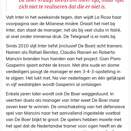
De Boer vraagt steeds om meer tijd, maar lijkt
zich niet te realiseren dat die er niet is.
Valt Inter in het weekeinde tegen, dan wijdt La Rosa haar
voorpagina aan de Milanese misère. Draait het niet bij
Inter, dan staat de manager, net als bij veel clubs in Italië,
al snel onder immense druk. De Telegraaf is er niets bij.
Sinds 2010 slijt Inter liefst (inclusief De Boer) acht trainers.
Namen als Rafael Benitez, Claudio Ranieri en Roberto
Mancini branden hun handen aan het project. Gian Piero
Gasperini spant echter de kroon. Met drie oude en slome
verdedigers poogt de manager er een 3-4-3-opstelling in
te slijpen. Het lukt niet. Na vier nederlagen en één gelijkspel
in vijf wedstrijden wordt Gasperini al ontslagen.
Enkele jaren later wordt ook De Boer weggestuurd. In
veertien duels als manager van Inter weet De Boer maar
zeven keer te winnen. De omschakeling van het defensieve
spel van Mancini naar het aanvallend ingestelde voetbal
van De Boer blijkt te groot. De spelers hebben moeite met
het spel dat de Nederlandse trainer voor ogen heeft en de