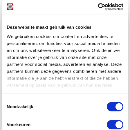
al besloten De Boer te ontslaan. Club wacht op
het juiste moment."
pic.twitter.com/cabiikt4gQ
Deze website maakt gebruik van cookies
— Willem Haak (@WillemHaak)
30 oktober
2016
We gebruiken cookies om content en advertenties te
personaliseren, om functies voor social media te bieden
De Boer onderschat de situatie bij Inter echter. De spelers
en om ons websiteverkeer te analyseren. Ook delen we
zijn niet fit en Mancini heeft de selectie in een matige staat
informatie over je gebruik van onze site met onze
achtergelaten. Na enkele investeringen is het basiselftal
partners voor social media, adverteren en analyse. Deze
goed. Met spelers als Andrea Ranocchia en Felipe Melo
partners kunnen deze gegevens combineren met andere
komt de tweede garnituur veel tekort. Bovendien lijkt De
Boer zich bij zijn benoeming niet te realiseren hoe groot de
informatie die je aan ze hebt verstrekt of die ze hebben
macht van de Italiaanse media is.
verzameld op basis van je gebruik van hun services.
Direct na zijn aanstelling wordt de trainer verguisd door
kranten als de Gazzetta dello Sport en de Corrierre dello
Toestemmingsselectie
Sport. Alles komt op het bordje van de Nederlandse
Noodzakelijk
manager. De kranten moeten immers vol en De Boer is
geen Italiaan. Hij is een makkelijk slachtoffer. Zeker omdat
Voorkeuren
de prestaties op het veld tegenvallen en Inter blijft