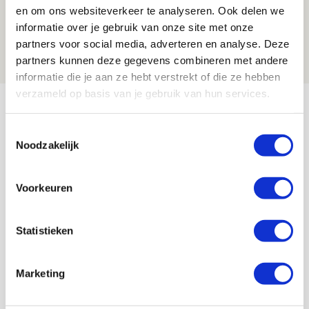
Spelen bij Jong Ajax of Ajax 1? Dat
en om ons websiteverkeer te analyseren. Ook delen we
maakt Abdalla ‘geen reet’ uit
informatie over je gebruik van onze site met onze
partners voor social media, adverteren en analyse. Deze
08 AUGUSTUS 2026 - 10:04
partners kunnen deze gegevens combineren met andere
NIEUWS
informatie die je aan ze hebt verstrekt of die ze hebben
verzameld op basis van je gebruik van hun services.
Bekijk meer
AGENDA
Toestemmingsselectie
Noodzakelijk
Selectiedag ballenjongens/-meiden
23
[VOL]
Voorkeuren
AUG
11
Geef Mij Maar Amsterdam
Statistieken
SEP
Marketing
Blogs