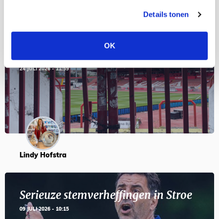
Details tonen
Servische maffiabaas in grauwe bak
OK
en feesten met Tadic
24 JULI 2026 - 11:59
Lindy Hofstra
Serieuze stemverheffingen in Stroe
09 JULI 2026 - 10:15