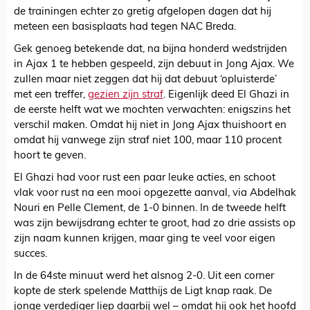
de trainingen echter zo gretig afgelopen dagen dat hij
meteen een basisplaats had tegen NAC Breda.
Gek genoeg betekende dat, na bijna honderd wedstrijden
in Ajax 1 te hebben gespeeld, zijn debuut in Jong Ajax. We
zullen maar niet zeggen dat hij dat debuut ‘opluisterde’
met een treffer,
gezien zijn straf
. Eigenlijk deed El Ghazi in
de eerste helft wat we mochten verwachten: enigszins het
verschil maken. Omdat hij niet in Jong Ajax thuishoort en
omdat hij vanwege zijn straf niet 100, maar 110 procent
hoort te geven.
El Ghazi had voor rust een paar leuke acties, en schoot
vlak voor rust na een mooi opgezette aanval, via Abdelhak
Nouri en Pelle Clement, de 1-0 binnen. In de tweede helft
was zijn bewijsdrang echter te groot, had zo drie assists op
zijn naam kunnen krijgen, maar ging te veel voor eigen
succes.
In de 64ste minuut werd het alsnog 2-0. Uit een corner
kopte de sterk spelende Matthijs de Ligt knap raak. De
jonge verdediger liep daarbij wel – omdat hij ook het hoofd