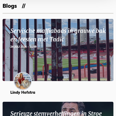
Blogs
Servische maffiabaas in grauwe bak
en feesten met Tadic
24 JULI 2026 - 11:59
Lindy Hofstra
Serieuze stemverheffingen in Stroe