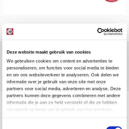
Net binnen //
Míchel geeft blessure-update en
Deze website maakt gebruik van cookies
spreekt over Godts, Baas en
We gebruiken cookies om content en advertenties te
aanwinsten
personaliseren, om functies voor social media te bieden
en om ons websiteverkeer te analyseren. Ook delen we
07 AUGUSTUS 2026 - 14:13
informatie over je gebruik van onze site met onze
NIEUWS
partners voor social media, adverteren en analyse. Deze
partners kunnen deze gegevens combineren met andere
Volop enthousiasme in fotoverslag van
informatie die je aan ze hebt verstrekt of die ze hebben
Europees treffen met Shelbourne
verzameld op basis van je gebruik van hun services.
07 AUGUSTUS 2026 - 09:00
Toestemmingsselectie
FOTOVERSLAG