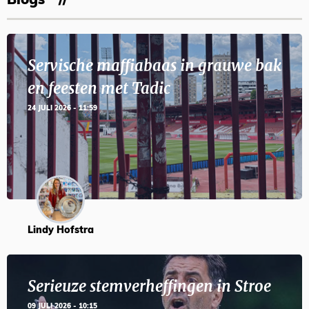
Blogs
Servische maffiabaas in grauwe bak
en feesten met Tadic
24 JULI 2026 - 11:59
Lindy Hofstra
Serieuze stemverheffingen in Stroe
09 JULI 2026 - 10:15