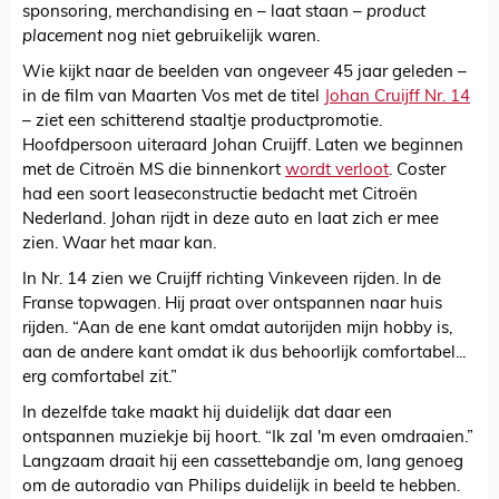
sponsoring, merchandising en – laat staan –
product
placement
nog niet gebruikelijk waren.
Wie kijkt naar de beelden van ongeveer 45 jaar geleden –
in de film van Maarten Vos met de titel
Johan Cruijff Nr. 14
– ziet een schitterend staaltje productpromotie.
Hoofdpersoon uiteraard Johan Cruijff. Laten we beginnen
met de Citroën MS die binnenkort
wordt verloot
. Coster
had een soort leaseconstructie bedacht met Citroën
Nederland. Johan rijdt in deze auto en laat zich er mee
zien. Waar het maar kan.
In Nr. 14 zien we Cruijff richting Vinkeveen rijden. In de
Franse topwagen. Hij praat over ontspannen naar huis
rijden. “Aan de ene kant omdat autorijden mijn hobby is,
aan de andere kant omdat ik dus behoorlijk comfortabel...
erg comfortabel zit.”
In dezelfde take maakt hij duidelijk dat daar een
ontspannen muziekje bij hoort. “Ik zal 'm even omdraaien.”
Langzaam draait hij een cassettebandje om, lang genoeg
om de autoradio van Philips duidelijk in beeld te hebben.