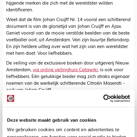
hijgende merken die zich met de wereldster wilden
identificeren.
Weet dat de film Johan Cruijff Nr. 14 vooral een schitterend
document is van de glorietijd van Johan Cruijff en Ajax.
Geniet vooral van de mooie verstilde beelden van de beste
voetballer ooit, uit Amsterdam. Van zijn buurtje Betondorp.
En zijn heldere uitleg over wat het zijn van een wereldster
met hem doet. Voor liefhebbers.
De veiling van de exclusieve boeken door uitgeverij Nieuw
Amsterdam,
via online veilinghuis Catawiki
, is ook voor
liefhebbers. Eén gelukkige bieder mag zich straks eigenaar
noemen van de werkelijk schitterende Citroën Maserati -
ooit van Johan Cruijff.
En zo levert deze parel-op-wielen toch weer geld op voor
het goede doel: de Cruyff Foundation.
Deze website maakt gebruik van cookies
Erol Erdogan
We gebruiken cookies om content en advertenties te
Bekijk alle berichten van Erol Erdogan
personaliseren, om functies voor social media te bieden