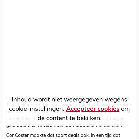
Hoe Cruijff aan deze auto kwam? Simpel. Van de nummer
Inhoud wordt niet weergegeven wegens
14 is bekend dat hij een slimme en heel zakelijke schoonpa
cookie-instellingen.
Accepteer cookies
om
had, Cor Coster. Vandaag de dag verdienen topsporters als
de content te bekijken.
Lionel Messi (Lay's) en Max Verstappen (Jumbo) bergen
geld door zich te verbinden aan producten of diensten.
Cor Coster maakte dat soort deals ook, in een tijd dat