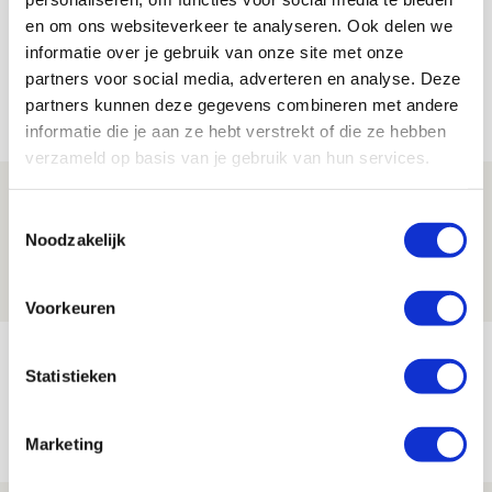
en om ons websiteverkeer te analyseren. Ook delen we
informatie over je gebruik van onze site met onze
partners voor social media, adverteren en analyse. Deze
partners kunnen deze gegevens combineren met andere
Net binnen //
informatie die je aan ze hebt verstrekt of die ze hebben
verzameld op basis van je gebruik van hun services.
Word ballenjongen of -meid bij Jong
Toestemmingsselectie
Ajax - Helmond Sport!
Noodzakelijk
06 AUGUSTUS 2026 - 13:13
PRIJSVRAAG
Voorkeuren
Reis jij als mascotte mee naar uitduel
Statistieken
met Telstar?
06 AUGUSTUS 2026 - 13:04
Marketing
PRIJSVRAAG