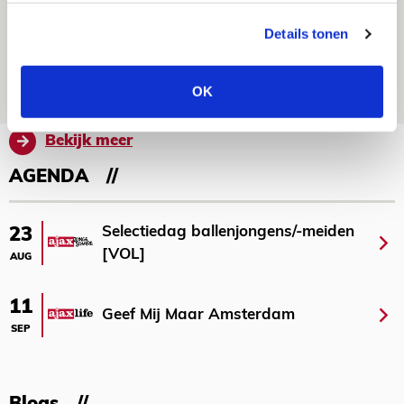
Drie dingen die je moet weten over
Details tonen
Ajax - Shelbourne
06 AUGUSTUS 2026 - 09:33
OK
NIEUWS
Bekijk meer
AGENDA
Selectiedag ballenjongens/-meiden
23
[VOL]
AUG
11
Geef Mij Maar Amsterdam
SEP