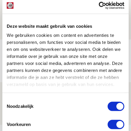
Volop enthousiasme in fotoverslag van
Europees treffen met Shelbourne
07 AUGUSTUS 2026 - 09:00
Deze website maakt gebruik van cookies
FOTOVERSLAG
We gebruiken cookies om content en advertenties te
personaliseren, om functies voor social media te bieden
Míchel niet blij met resultaat en spel
en om ons websiteverkeer te analyseren. Ook delen we
informatie over je gebruik van onze site met onze
na rust: ‘De focus nam af’
partners voor social media, adverteren en analyse. Deze
07 AUGUSTUS 2026 - 08:30
partners kunnen deze gegevens combineren met andere
NIEUWS
informatie die je aan ze hebt verstrekt of die ze hebben
verzameld op basis van je gebruik van hun services.
Is dit de laatste wallpaper van Godts in
de Johan Cruijff Arena?
Toestemmingsselectie
Noodzakelijk
07 AUGUSTUS 2026 - 00:36
NIEUWS
Voorkeuren
Bekijk meer