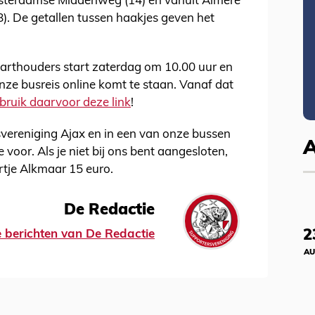
sterdamse Middenweg (14) en vanuit Almere
8). De getallen tussen haakjes geven het
aarthouders start zaterdag om 10.00 uur en
ze busreis online komt te staan. Vanaf dat
bruik daarvoor deze link
!
rsvereniging Ajax en in een van onze bussen
 voor. Als je niet bij ons bent aangesloten,
rtje Alkmaar 15 euro.
De Redactie
2
le berichten van De Redactie
AU