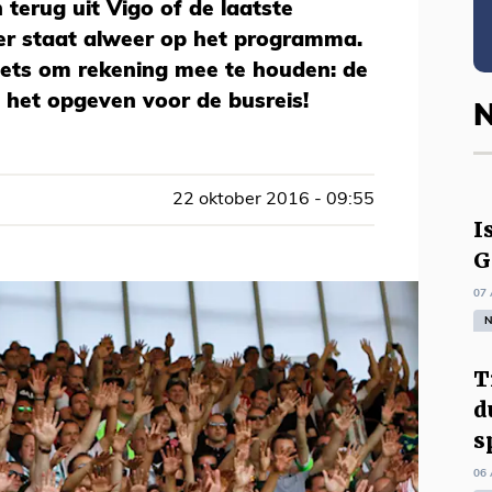
terug uit Vigo of de laatste
ker staat alweer op het programma.
iets om rekening mee te houden: de
 het opgeven voor de busreis!
N
22 oktober 2016 - 09:55
I
G
07 
N
T
d
s
06 