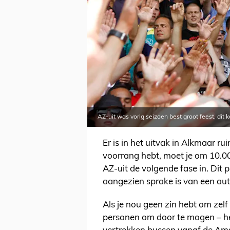
AZ-uit was vorig seizoen best groot feest, dit
Er is in het uitvak in Alkmaar r
voorrang hebt, moet je om 10.00
AZ-uit de volgende fase in. Dit
aangezien sprake is van een aut
Als je nou geen zin hebt om zelf
personen om door te mogen – he