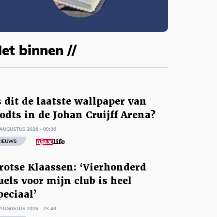
et binnen //
s dit de laatste wallpaper van
odts in de Johan Cruijff Arena?
AUGUSTUS 2026 - 00:36
IEUWS
rotse Klaassen: ‘Vierhonderd
uels voor mijn club is heel
peciaal’
AUGUSTUS 2026 - 23:43