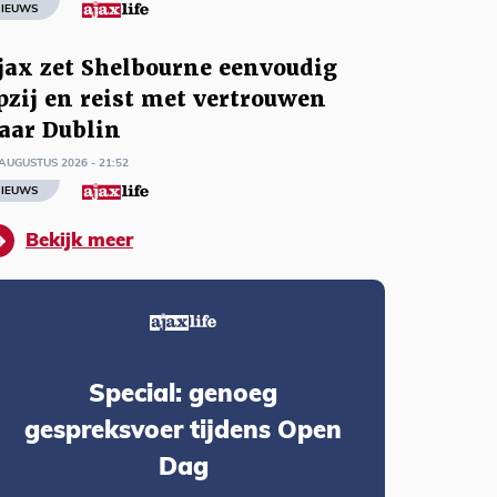
IEUWS
jax zet Shelbourne eenvoudig
pzij en reist met vertrouwen
aar Dublin
AUGUSTUS 2026 - 21:52
IEUWS
Bekijk meer
Special: genoeg
gespreksvoer tijdens Open
Dag