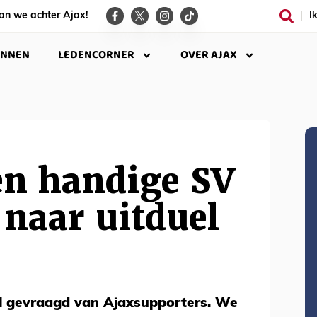
an we achter Ajax!
I
INNEN
LEDENCORNER
OVER AJAX
en handige SV
naar uitduel
l gevraagd van Ajaxsupporters. We