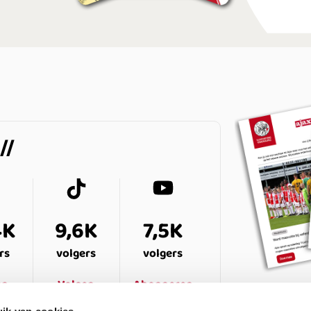
4K
9,6K
7,5K
rs
volgers
volgers
en
Volgen
Abonneren