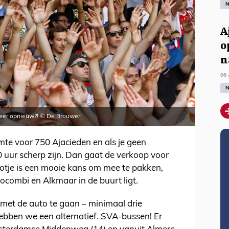
N
A
o
n
06 
N
 keer opnieuw?! © De Brouwer
uimte voor 750 Ajacieden en als je geen
 uur scherp zijn. Dan gaat de verkoop voor
 potje is een mooie kans om mee te pakken,
ocombi en Alkmaar in de buurt ligt.
 met de auto te gaan – minimaal drie
bben we een alternatief. SVA-bussen! Er