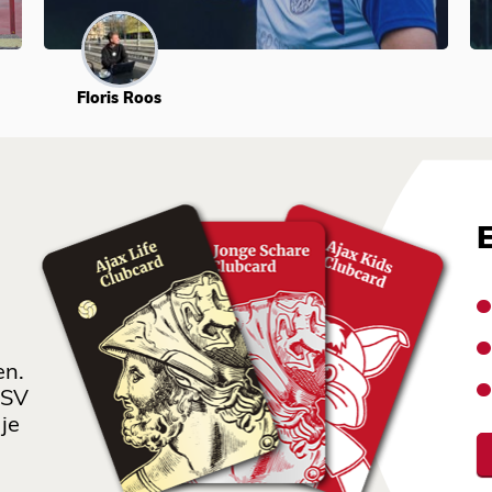
Floris Roos
en.
 SV
je