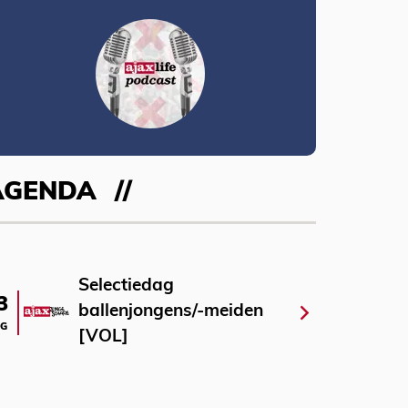
AGENDA
Selectiedag
3
ballenjongens/-meiden
G
[VOL]