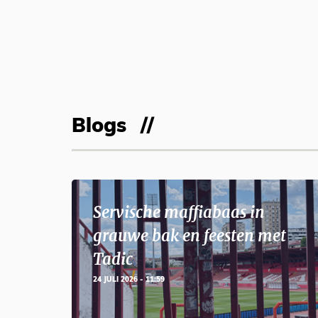
Blogs
Servische maffiabaas in
grauwe bak en feesten met
Tadic
24 JULI 2026 - 11:59