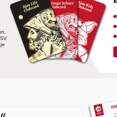
en.
 SV
je