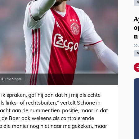
N
A
o
n
06 
N
 © Pro Shots
ik spraken, gaf hij aan dat hij mij als echte
s links- of rechtsbuiten,” vertelt Schöne in
 dacht aan de nummer tien-positie, maar in dat
nk de Boer ook weleens als controlerende
op die manier nog niet naar me gekeken, maar