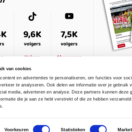
4K
9,6K
7,5K
rs
volgers
volgers
en
Volgen
Abonneren
ik van cookies
ontent en advertenties te personaliseren, om functies voor soci
erkeer te analyseren. Ook delen we informatie over je gebruik v
cial media, adverteren en analyse. Deze partners kunnen deze
ormatie die je aan ze hebt verstrekt of die ze hebben verzameld
s.
ESTELDE VRAGEN
CONTACT
LEDENPANEL
Voorkeuren
Statistieken
Market