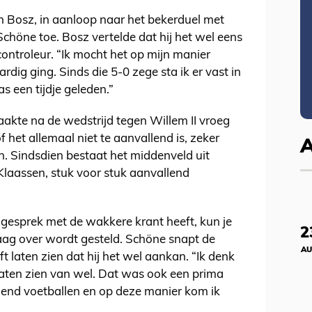
 Bosz, in aanloop naar het bekerduel met
chöne toe. Bosz vertelde dat hij het wel eens
ontroleur. “Ik mocht het op mijn manier
ardig ging. Sinds die 5-0 zege sta ik er vast in
s een tijdje geleden.”
kte na de wedstrijd tegen Willem II vroeg
 het allemaal niet te aanvallend is, zeker
. Sindsdien bestaat het middenveld uit
laassen, stuk voor stuk aanvallend
esprek met de wakkere krant heeft, kun je
2
aag over wordt gesteld. Schöne snapt de
AU
t laten zien dat hij het wel aankan. “Ik denk
laten zien van wel. Dat was ook een prima
lend voetballen en op deze manier kom ik