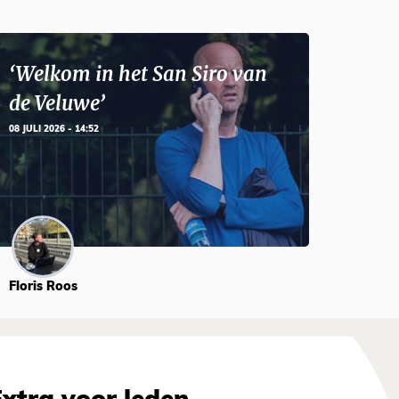
‘Welkom in het San Siro van
de Veluwe’
08 JULI 2026 - 14:52
Floris Roos