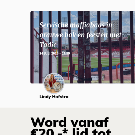
Servische maffiabaas in
grauwe bak en feesten met
Tadic
24 JULI 2026 - 11:59
Lindy Hofstra
Word vanaf
€20,-* lid tot