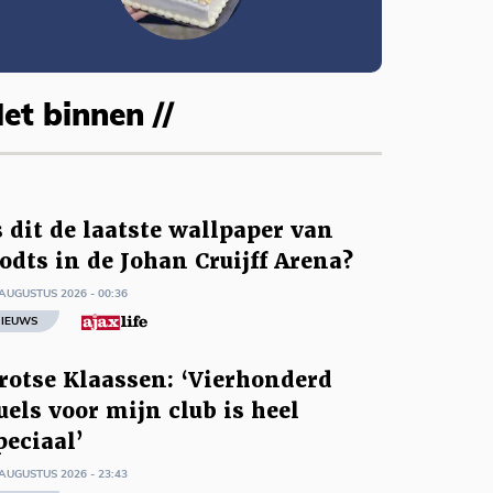
et binnen //
s dit de laatste wallpaper van
odts in de Johan Cruijff Arena?
AUGUSTUS 2026 - 00:36
IEUWS
rotse Klaassen: ‘Vierhonderd
uels voor mijn club is heel
peciaal’
AUGUSTUS 2026 - 23:43