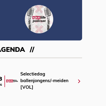
AGENDA
Selectiedag
3
ballenjongens/-meiden
G
[VOL]