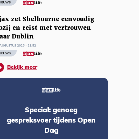
IEUWS
jax zet Shelbourne eenvoudig
pzij en reist met vertrouwen
aar Dublin
AUGUSTUS 2026 - 21:52
IEUWS
Bekijk meer
Special: genoeg
gespreksvoer tijdens Open
Dag