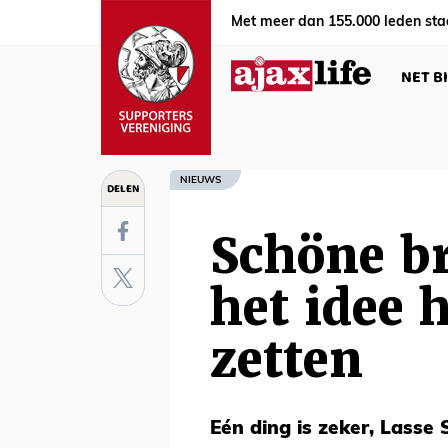
Met meer dan 155.000 leden sta
NET B
NIEUWS
DELEN
Schöne b
het idee 
zetten
Eén ding is zeker, Lass