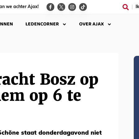
an we achter Ajax!
I
INNEN
LEDENCORNER
OVER AJAX
racht Bosz op
hem op 6 te
e Schöne staat donderdagavond niet