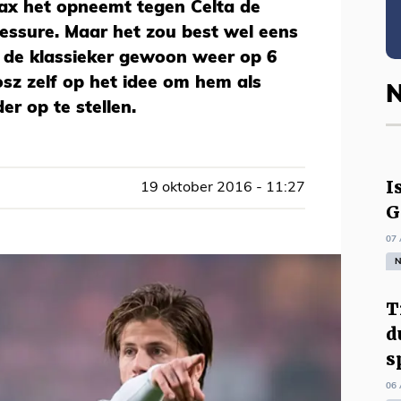
jax het opneemt tegen Celta de
lessure. Maar het zou best wel eens
n de klassieker gewoon weer op 6
sz zelf op het idee om hem als
N
r op te stellen.
I
19 oktober 2016 - 11:27
G
07 
N
T
d
s
06 