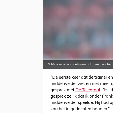
Schöne moet als controleur ook meer coachen.
“De eerste keer dat de trainer en 
middenvelder ziet en niet meer al
gesprek met
De Telegraaf
. “Hij
gesprek zei ik dat ik onder Fra
middenvelder speelde. Hij had 
zou het in gedachten houden.”