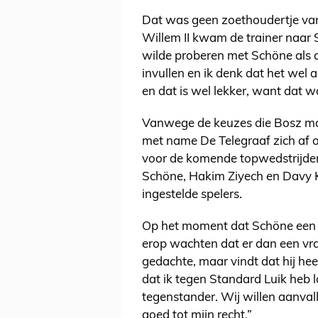
Dat was geen zoethoudertje van
Willem II kwam de trainer naar S
wilde proberen met Schöne als c
invullen en ik denk dat het wel a
en dat is wel lekker, want dat wa
Vanwege de keuzes die Bosz maa
met name De Telegraaf zich af of
voor de komende topwedstrijden
Schöne, Hakim Ziyech en Davy K
ingestelde spelers.
Op het moment dat Schöne een g
erop wachten dat er dan een vr
gedachte, maar vindt dat hij heef
dat ik tegen Standard Luik heb 
tegenstander. Wij willen aanval
goed tot mijn recht.”