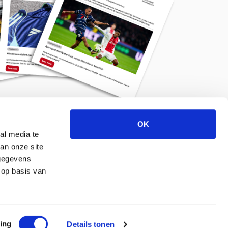
OK
Meld je aan voor de nieuwsbrief
al media te
an onze site
 gegevens
 op basis van
ing
Details tonen