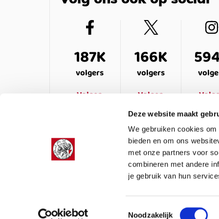
Volg ons ook op social
187K
166K
59
volgers
volgers
volge
Volgen
Volgen
Volg
Deze website maakt gebru
We gebruiken cookies om c
bieden en om ons websitev
met onze partners voor so
combineren met andere inf
je gebruik van hun service
LEDENSERVICE
OVER ONS
VEELG
Toestemmingsselectie
Noodzakelijk