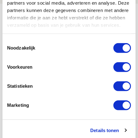
partners voor social media, adverteren en analyse. Deze
Bekijk meer
partners kunnen deze gegevens combineren met andere
informatie die je aan ze hebt verstrekt of die ze hebben
AGENDA
verzameld op basis van je gebruik van hun services.
Selectiedag ballenjongens/-meiden
23
Toestemmingsselectie
Noodzakelijk
[VOL]
AUG
11
Voorkeuren
Geef Mij Maar Amsterdam
SEP
Statistieken
Blogs
Marketing
Servische maffiabaas in grauwe bak
Details tonen