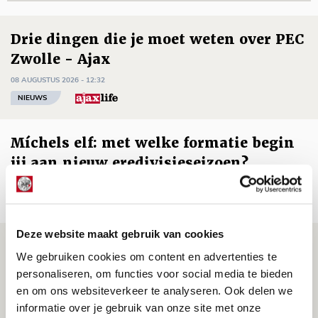
Drie dingen die je moet weten over PEC
Zwolle - Ajax
08 AUGUSTUS 2026 - 12:32
NIEUWS
Míchels elf: met welke formatie begin
jij aan nieuw eredivisieseizoen?
08 AUGUSTUS 2026 - 11:34
NIEUWS
Deze website maakt gebruik van cookies
Spelen bij Jong Ajax of Ajax 1? Dat
We gebruiken cookies om content en advertenties te
maakt Abdalla ‘geen reet’ uit
personaliseren, om functies voor social media te bieden
08 AUGUSTUS 2026 - 10:04
en om ons websiteverkeer te analyseren. Ook delen we
informatie over je gebruik van onze site met onze
NIEUWS