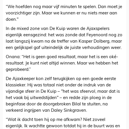
“We hoefden nog maar vijf minuten te spelen. Dan moet je
voorzichtiger zijn. Maar we kunnen er nu niets meer aan
doen."
In de mixed zone van De Kuip waren de Ajaxspelers
eigenlijk eensgezind: het was zonde dat Feyenoord nog zo
laat langszij kwam na de treffer van Kasper Dolberg, maar
een gelijkspel gaf uiteindelijk de juiste verhoudingen weer.
Onana: “Het is geen goed resultaat, maar het is een oké-
resultaat. Je kunt niet altijd winnen. Maar we hebben het
geprobeerd.”
De Ajaxkeeper kon zelf terugkijken op een goede eerste
klassieker. Hij was totaal niet onder de indruk van de
vijandige sfeer in De Kuip – "het was sfeervol, maar dat is
het vaak bij uitwedstijden" – en redde zijn ploeg in de
beginfase door de doorgebroken Bilal te stuiten, na
verkeerd ingrijpen van Daley Sinkgraven.
“Wat ik dacht toen hij op me afkwam? Niet zoveel
eigenlijk. Ik wachtte gewoon totdat hij in de buurt was en