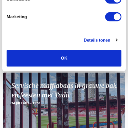
Selectiedag ballenjongens/-meiden
23
[VOL]
AUG
Marketing
11
Geef Mij Maar Amsterdam
SEP
Details tonen
OK
Blogs
Servische maffiabaas in grauwe bak
en feesten met Tadic
24 JULI 2026 - 11:59