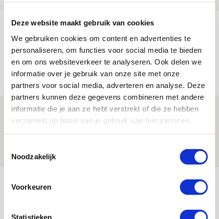
Deze website maakt gebruik van cookies
Míchel geeft blessure-update en
We gebruiken cookies om content en advertenties te
spreekt over Godts, Baas en
personaliseren, om functies voor social media te bieden
aanwinsten
en om ons websiteverkeer te analyseren. Ook delen we
07 AUGUSTUS 2026 - 14:13
informatie over je gebruik van onze site met onze
NIEUWS
partners voor social media, adverteren en analyse. Deze
partners kunnen deze gegevens combineren met andere
informatie die je aan ze hebt verstrekt of die ze hebben
Volop enthousiasme in fotoverslag van
verzameld op basis van je gebruik van hun services.
Europees treffen met Shelbourne
07 AUGUSTUS 2026 - 09:00
Toestemmingsselectie
FOTOVERSLAG
Noodzakelijk
Bekijk meer
Voorkeuren
AGENDA
Statistieken