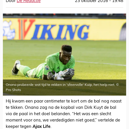
Door
De Redactie
23 oktober 2016 - 19:48
Onana probeerde wat tijd te rekken in 'sfeervolle' Kuip, het hielp niet. ©
Pro Shots
Hij kwam een paar centimeter te kort om de bal nog naast
te tikken. Onana zag na de kopbal van Dirk Kuyt de bal
via de paal in het doel belanden. “Het was een slecht
moment voor ons, we verdedigden niet goed,” vertelde de
keeper tegen
Ajax Life
.