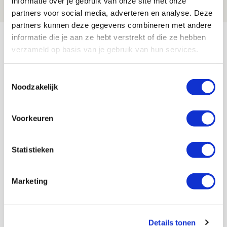
informatie over je gebruik van onze site met onze
NIEUWS
partners voor social media, adverteren en analyse. Deze
partners kunnen deze gegevens combineren met andere
Bekijk meer
informatie die je aan ze hebt verstrekt of die ze hebben
verzameld op basis van je gebruik van hun services.
AGENDA
Toestemmingsselectie
Selectiedag ballenjongens/-meiden
23
Noodzakelijk
[VOL]
AUG
Voorkeuren
11
Geef Mij Maar Amsterdam
SEP
Statistieken
Blogs
Marketing
Details tonen