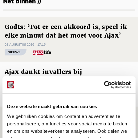
Net binnen //
Godts: ‘Tot er een akkoord is, speel ik
elke minuut dat het moet voor Ajax’
09 AUGUSTUS 2026 - 17:16
NIEUWS
Ajax dankt invallers bij
zwaarbevochten zege op tiental PEC
09 AUGUSTUS 2026 - 16:33
NIEUWS
Deze website maakt gebruik van cookies
Drie dingen die je moet weten over PEC
We gebruiken cookies om content en advertenties te
personaliseren, om functies voor social media te bieden
Zwolle - Ajax
en om ons websiteverkeer te analyseren. Ook delen we
08 AUGUSTUS 2026 - 12:32