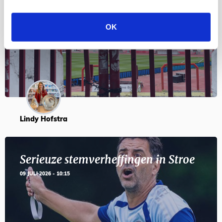
Servische maffiabaas in grauwe bak
en feesten met Tadic
OK
24 JULI 2026 - 11:59
Lindy Hofstra
Serieuze stemverheffingen in Stroe
09 JULI 2026 - 10:15