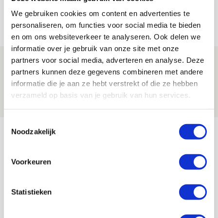
jij aan nieuw eredivisieseizoen?
We gebruiken cookies om content en advertenties te
08 AUGUSTUS 2026 - 11:34
personaliseren, om functies voor social media te bieden
NIEUWS
en om ons websiteverkeer te analyseren. Ook delen we
informatie over je gebruik van onze site met onze
partners voor social media, adverteren en analyse. Deze
Spelen bij Jong Ajax of Ajax 1? Dat
partners kunnen deze gegevens combineren met andere
maakt Abdalla ‘geen reet’ uit
informatie die je aan ze hebt verstrekt of die ze hebben
08 AUGUSTUS 2026 - 10:04
verzameld op basis van je gebruik van hun services.
NIEUWS
Toestemmingsselectie
Bekijk meer
Noodzakelijk
AGENDA
Voorkeuren
Selectiedag ballenjongens/-meiden
23
[VOL]
AUG
Statistieken
11