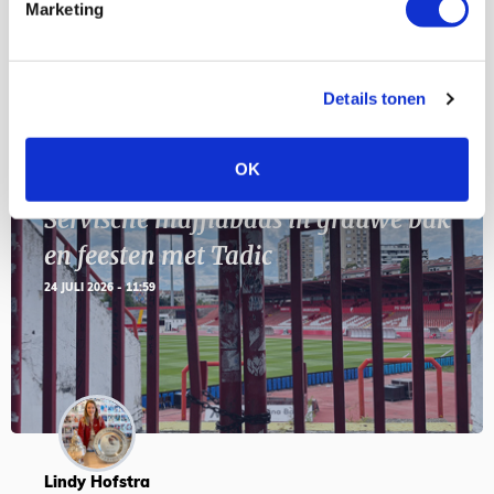
Geef Mij Maar Amsterdam
Marketing
SEP
Details tonen
Blogs
OK
Servische maffiabaas in grauwe bak
en feesten met Tadic
24 JULI 2026 - 11:59
Lindy Hofstra