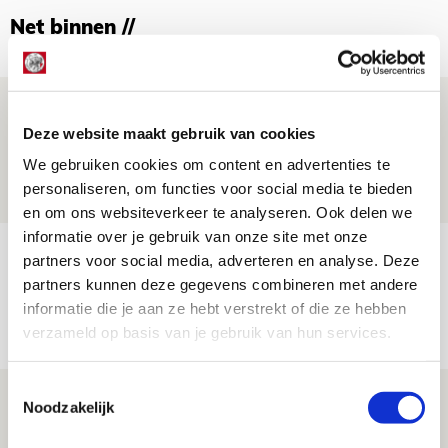
Net binnen //
Ajax zet Shelbourne eenvoudig opzij en
Deze website maakt gebruik van cookies
reist met vertrouwen naar Dublin
We gebruiken cookies om content en advertenties te
06 AUGUSTUS 2026 - 21:52
personaliseren, om functies voor social media te bieden
NIEUWS
en om ons websiteverkeer te analyseren. Ook delen we
informatie over je gebruik van onze site met onze
Word ballenjongen of -meid bij Jong
partners voor social media, adverteren en analyse. Deze
Ajax - Helmond Sport!
partners kunnen deze gegevens combineren met andere
informatie die je aan ze hebt verstrekt of die ze hebben
06 AUGUSTUS 2026 - 13:13
verzameld op basis van je gebruik van hun services.
PRIJSVRAAG
Toestemmingsselectie
Reis jij als mascotte mee naar uitduel
Noodzakelijk
met Telstar?