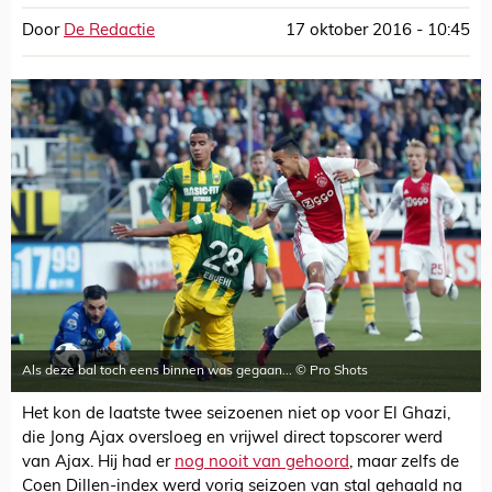
Door
De Redactie
17 oktober 2016 - 10:45
Als deze bal toch eens binnen was gegaan... © Pro Shots
Het kon de laatste twee seizoenen niet op voor El Ghazi,
die Jong Ajax oversloeg en vrijwel direct topscorer werd
van Ajax. Hij had er
nog nooit van gehoord
, maar zelfs de
Coen Dillen-index werd vorig seizoen van stal gehaald na