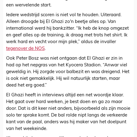
een wervelende start.
Iedere wedstrijd scoren is niet vol te houden. Uiteraard.
Alleen droogde bij El Ghazi zo'n beetje alles op. Van
international werd hij bankzitter. “Ik heb de knop omgezet
en geef alles op de training, ik draag met trots het shirt. Ik
werk hard en vecht voor mijn plek,” aldus de invaller
tegenover de NOS
.
Ook Peter Bosz was niet ontgaan dat El Ghazi er zin in
had op het nepgras van het Kyocera Stadion. “Anwar viel
geweldig in. Hij zorgde voor balbezit en was dreigend. Het
is ook niet gemakkelijk. Hij wil natuurlijk starten, maar
deed het erg goed.”
El Ghazi heeft in interviews altijd een net woordje klaar.
Het gaat over hard werken, je best doen en ga zo maar
door. Dat is dit keer niet anders, bijvoorbeeld als zijn mooie
solo ter sprake komt. De bal rolde nipt langs de verkeerde
kant van de paal, anders was hij maker van het doelpunt
van het weekeinde.