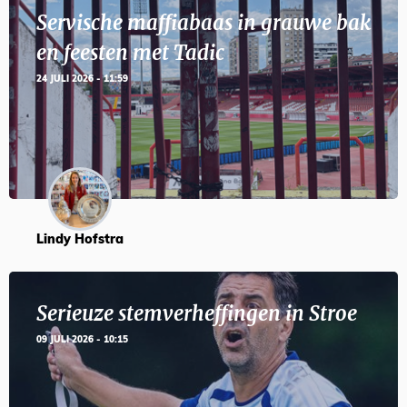
Servische maffiabaas in grauwe bak
en feesten met Tadic
24 JULI 2026 - 11:59
Lindy Hofstra
Serieuze stemverheffingen in Stroe
09 JULI 2026 - 10:15