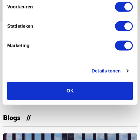
06 AUGUSTUS 2026 - 13:04
Voorkeuren
PRIJSVRAAG
Statistieken
Bekijk meer
AGENDA
Marketing
Selectiedag ballenjongens/-meiden
23
[VOL]
AUG
Details tonen
11
Geef Mij Maar Amsterdam
OK
SEP
Blogs