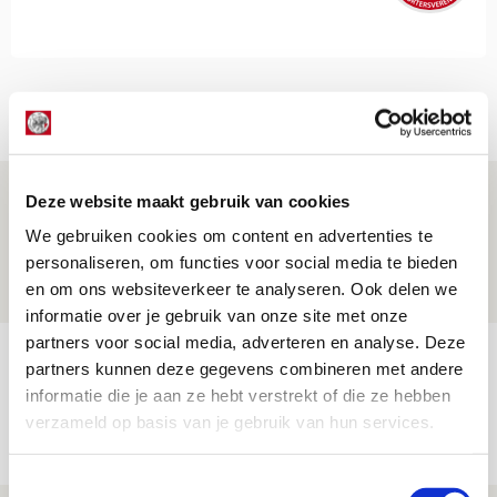
Net binnen //
Drie dingen die je moet weten over
Deze website maakt gebruik van cookies
Ajax - Shelbourne
We gebruiken cookies om content en advertenties te
personaliseren, om functies voor social media te bieden
06 AUGUSTUS 2026 - 09:33
en om ons websiteverkeer te analyseren. Ook delen we
NIEUWS
informatie over je gebruik van onze site met onze
partners voor social media, adverteren en analyse. Deze
Ter Stegen over uitdagingen en
partners kunnen deze gegevens combineren met andere
leidersrol bij Ajax
informatie die je aan ze hebt verstrekt of die ze hebben
verzameld op basis van je gebruik van hun services.
05 AUGUSTUS 2026 - 20:00
NIEUWS
Toestemmingsselectie