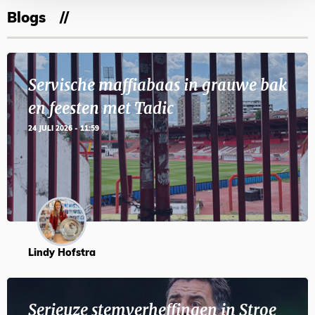
Blogs
Servische maffiabaas in grauwe bak
en feesten met Tadic
24 JULI 2026 - 11:59
Lindy Hofstra
Serieuze stemverheffingen in Stroe