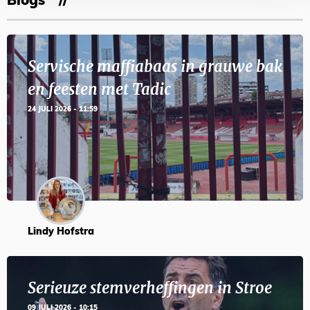
Blogs
Servische maffiabaas in grauwe bak
en feesten met Tadic
24 JULI 2026 - 11:59
Lindy Hofstra
Serieuze stemverheffingen in Stroe
09 JULI 2026 - 10:15