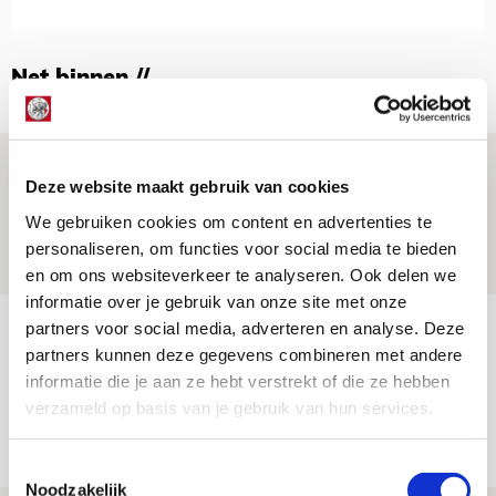
Net binnen //
Brandt: ‘Ajax en Cruijff bleven door
Deze website maakt gebruik van cookies
mijn hoofd spoken’
We gebruiken cookies om content en advertenties te
07 AUGUSTUS 2026 - 20:02
personaliseren, om functies voor social media te bieden
NIEUWS
en om ons websiteverkeer te analyseren. Ook delen we
informatie over je gebruik van onze site met onze
Míchel geeft blessure-update en
partners voor social media, adverteren en analyse. Deze
partners kunnen deze gegevens combineren met andere
spreekt over Godts, Baas en
informatie die je aan ze hebt verstrekt of die ze hebben
aanwinsten
verzameld op basis van je gebruik van hun services.
07 AUGUSTUS 2026 - 14:13
NIEUWS
Toestemmingsselectie
Noodzakelijk