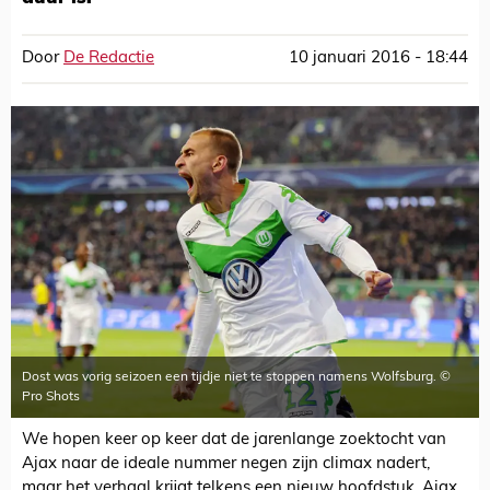
Door
De Redactie
10 januari 2016 - 18:44
Dost was vorig seizoen een tijdje niet te stoppen namens Wolfsburg. ©
Pro Shots
We hopen keer op keer dat de jarenlange zoektocht van
Ajax naar de ideale nummer negen zijn climax nadert,
maar het verhaal krijgt telkens een nieuw hoofdstuk. Ajax