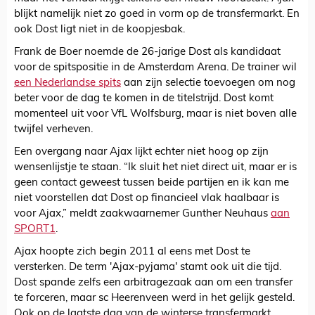
blijkt namelijk niet zo goed in vorm op de transfermarkt. En
ook Dost ligt niet in de koopjesbak.
Frank de Boer noemde de 26-jarige Dost als kandidaat
voor de spitspositie in de Amsterdam Arena. De trainer wil
een Nederlandse spits
aan zijn selectie toevoegen om nog
beter voor de dag te komen in de titelstrijd. Dost komt
momenteel uit voor VfL Wolfsburg, maar is niet boven alle
twijfel verheven.
Een overgang naar Ajax lijkt echter niet hoog op zijn
wensenlijstje te staan. “Ik sluit het niet direct uit, maar er is
geen contact geweest tussen beide partijen en ik kan me
niet voorstellen dat Dost op financieel vlak haalbaar is
voor Ajax,” meldt zaakwaarnemer Gunther Neuhaus
aan
SPORT1
.
Ajax hoopte zich begin 2011 al eens met Dost te
versterken. De term 'Ajax-pyjama' stamt ook uit die tijd.
Dost spande zelfs een arbitragezaak aan om een transfer
te forceren, maar sc Heerenveen werd in het gelijk gesteld.
Ook op de laatste dag van de winterse transfermarkt