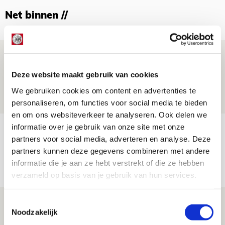
Net binnen //
Spelen bij Jong Ajax of Ajax 1? Dat
maakt Abdalla ‘geen reet’ uit
Deze website maakt gebruik van cookies
08 AUGUSTUS 2026 - 10:04
We gebruiken cookies om content en advertenties te
NIEUWS
personaliseren, om functies voor social media te bieden
en om ons websiteverkeer te analyseren. Ook delen we
informatie over je gebruik van onze site met onze
Brandt: ‘Ajax en Cruijff bleven door
partners voor social media, adverteren en analyse. Deze
mijn hoofd spoken’
partners kunnen deze gegevens combineren met andere
07 AUGUSTUS 2026 - 20:02
informatie die je aan ze hebt verstrekt of die ze hebben
NIEUWS
verzameld op basis van je gebruik van hun services.
Míchel geeft blessure-update en
Toestemmingsselectie
Noodzakelijk
spreekt over Godts, Baas en