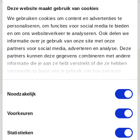
Deze website maakt gebruik van cookies
Ajax dankt invallers bij
We gebruiken cookies om content en advertenties te
zwaarbevochten zege op tiental PEC
personaliseren, om functies voor social media te bieden
09 AUGUSTUS 2026 - 16:33
en om ons websiteverkeer te analyseren. Ook delen we
NIEUWS
informatie over je gebruik van onze site met onze
partners voor social media, adverteren en analyse. Deze
partners kunnen deze gegevens combineren met andere
Drie dingen die je moet weten over PEC
informatie die je aan ze hebt verstrekt of die ze hebben
Zwolle - Ajax
verzameld op basis van je gebruik van hun services.
08 AUGUSTUS 2026 - 12:32
NIEUWS
Toestemmingsselectie
Noodzakelijk
Bekijk meer
AGENDA
Voorkeuren
Selectiedag ballenjongens/-meiden
23
Statistieken
[VOL]