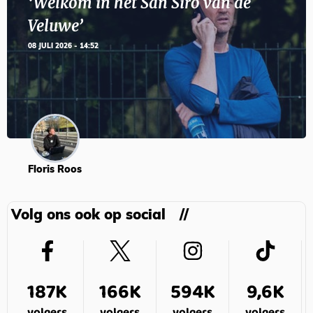
‘Welkom in het San Siro van de
Veluwe’
08 JULI 2026 - 14:52
Floris Roos
Volg ons ook op social
187K
166K
594K
9,6K
volgers
volgers
volgers
volgers