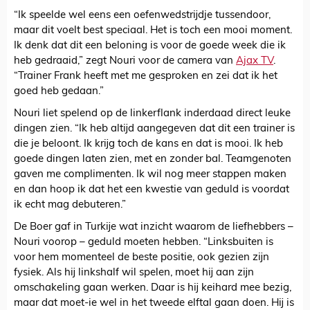
“Ik speelde wel eens een oefenwedstrijdje tussendoor,
maar dit voelt best speciaal. Het is toch een mooi moment.
Ik denk dat dit een beloning is voor de goede week die ik
heb gedraaid,” zegt Nouri voor de camera van
Ajax TV
.
“Trainer Frank heeft met me gesproken en zei dat ik het
goed heb gedaan.”
Nouri liet spelend op de linkerflank inderdaad direct leuke
dingen zien. “Ik heb altijd aangegeven dat dit een trainer is
die je beloont. Ik krijg toch de kans en dat is mooi. Ik heb
goede dingen laten zien, met en zonder bal. Teamgenoten
gaven me complimenten. Ik wil nog meer stappen maken
en dan hoop ik dat het een kwestie van geduld is voordat
ik echt mag debuteren.”
De Boer gaf in Turkije wat inzicht waarom de liefhebbers –
Nouri voorop – geduld moeten hebben. “Linksbuiten is
voor hem momenteel de beste positie, ook gezien zijn
fysiek. Als hij linkshalf wil spelen, moet hij aan zijn
omschakeling gaan werken. Daar is hij keihard mee bezig,
maar dat moet-ie wel in het tweede elftal gaan doen. Hij is