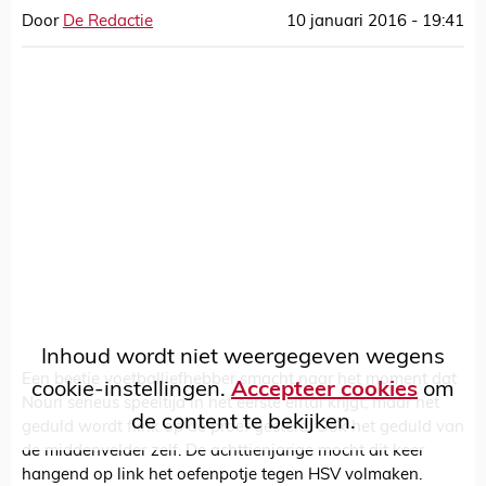
Door
De Redactie
10 januari 2016 - 19:41
Inhoud wordt niet weergegeven wegens
Een beetje voetballiefhebber smacht naar het moment dat
cookie-instellingen.
Accepteer cookies
om
Nouri serieus speeltijd in het eerste elftal krijgt, maar het
de content te bekijken.
geduld wordt flink op de proef gesteld. Ook het geduld van
de middenvelder zelf. De achttienjarige mocht dit keer
hangend op link het oefenpotje tegen HSV volmaken.