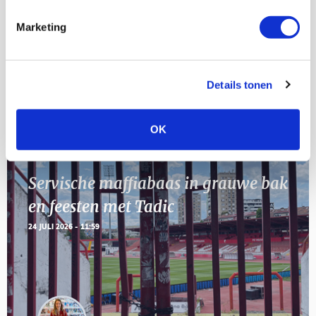
AUG
Marketing
11
Geef Mij Maar Amsterdam
SEP
Details tonen
Blogs
OK
Servische maffiabaas in grauwe bak
en feesten met Tadic
24 JULI 2026 - 11:59