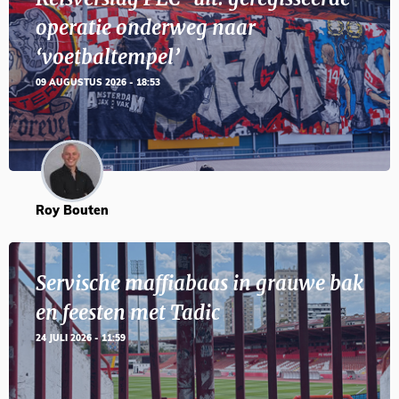
operatie onderweg naar
‘voetbaltempel’
09 AUGUSTUS 2026 - 18:53
Roy Bouten
Servische maffiabaas in grauwe bak
en feesten met Tadic
24 JULI 2026 - 11:59