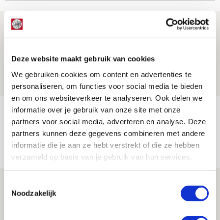
Reisverslag PEC-uit: geregisseerde
operatie onderweg naar
‘voetbaltempel’
Deze website maakt gebruik van cookies
09 AUGUSTUS 2026 - 18:53
We gebruiken cookies om content en advertenties te
BLOG
personaliseren, om functies voor social media te bieden
en om ons websiteverkeer te analyseren. Ook delen we
informatie over je gebruik van onze site met onze
Brandt heeft veel vertrouwen in Ajax
partners voor social media, adverteren en analyse. Deze
dat steeds beter wordt
partners kunnen deze gegevens combineren met andere
09 AUGUSTUS 2026 - 18:14
informatie die je aan ze hebt verstrekt of die ze hebben
NIEUWS
verzameld op basis van je gebruik van hun services.
Míchel: ‘Mentaliteit werd beter nadat
Toestemmingsselectie
Noodzakelijk
ik wissels erin bracht’
09 AUGUSTUS 2026 - 18:14