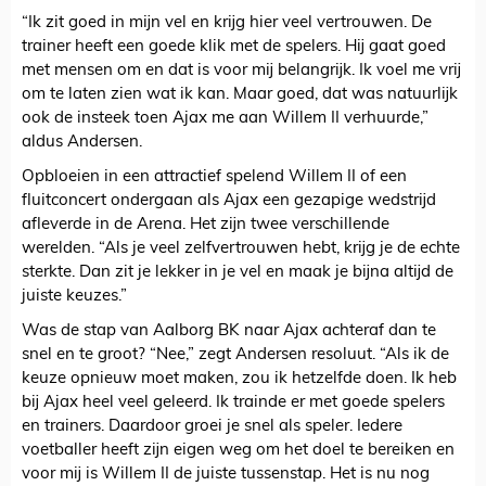
“Ik zit goed in mijn vel en krijg hier veel vertrouwen. De
trainer heeft een goede klik met de spelers. Hij gaat goed
met mensen om en dat is voor mij belangrijk. Ik voel me vrij
om te laten zien wat ik kan. Maar goed, dat was natuurlijk
ook de insteek toen Ajax me aan Willem II verhuurde,”
aldus Andersen.
Opbloeien in een attractief spelend Willem II of een
fluitconcert ondergaan als Ajax een gezapige wedstrijd
afleverde in de Arena. Het zijn twee verschillende
werelden. “Als je veel zelfvertrouwen hebt, krijg je de echte
sterkte. Dan zit je lekker in je vel en maak je bijna altijd de
juiste keuzes.”
Was de stap van Aalborg BK naar Ajax achteraf dan te
snel en te groot? “Nee,” zegt Andersen resoluut. “Als ik de
keuze opnieuw moet maken, zou ik hetzelfde doen. Ik heb
bij Ajax heel veel geleerd. Ik trainde er met goede spelers
en trainers. Daardoor groei je snel als speler. Iedere
voetballer heeft zijn eigen weg om het doel te bereiken en
voor mij is Willem II de juiste tussenstap. Het is nu nog