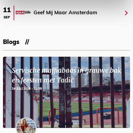
11
Geef Mij Maar Amsterdam
SEP
Blogs
Servische maffiabaas in grauwe bak
en feesten met Tadic
24 JULI 2026 - 11:59