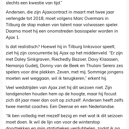
slechts een kwestie van tijd.”
Andersen, die zijn Ajaxcontract in maart met twee jaar
verlengde tot 2018, moet volgens Marc Overmars in
Tilburg de stap maken van talent naar volwassen speler.
Daarna moet hij een onomstreden basisspeler worden in
Ajax 1.
Is dat realistisch? Hoewel hij in Tilburg linksvoor speelt,
ziet hij zijn concurrentie bij Ajax op het middenveld. “Er zijn
met Daley Sinkgraven, Riechedly Bazoer, Davy Klaassen,
Nemanja Gudelj, Donny van de Beek en Thulani Serero zes
spelers voor drie plekken. Zeven, met mij. Sommige jongens
moeten wel weggaan, wil ik terugkeren,” erkent hij.
Veel wedstrijden van Ajax ziet hij dit seizoen niet. Zijn
landgenoten houden hem op de hoogte, maar hij focust
zich dit jaar meer dan ooit op zichzelf. Andersen heeft zelfs
twee mental coaches. Een Deense en een Nederlandse.
“Ik ben volledig met mezelf bezig en met wat ik dit seizoen
moet doen. Ik wil de lijn van voor de winterstop
doortrekken en mijn statistieken verdubbelen, zodat ik na