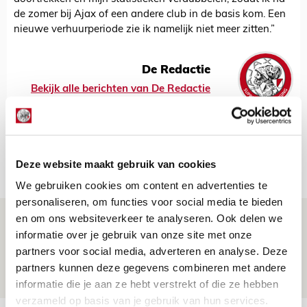
de zomer bij Ajax of een andere club in de basis kom. Een
nieuwe verhuurperiode zie ik namelijk niet meer zitten.”
De Redactie
Bekijk alle berichten van De Redactie
Deze website maakt gebruik van cookies
Net binnen //
We gebruiken cookies om content en advertenties te
personaliseren, om functies voor social media te bieden
en om ons websiteverkeer te analyseren. Ook delen we
Word ballenjongen of -meid bij Jong
informatie over je gebruik van onze site met onze
Ajax - Helmond Sport!
partners voor social media, adverteren en analyse. Deze
06 AUGUSTUS 2026 - 13:13
partners kunnen deze gegevens combineren met andere
PRIJSVRAAG
informatie die je aan ze hebt verstrekt of die ze hebben
verzameld op basis van je gebruik van hun services.