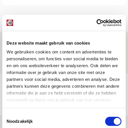
Net binnen //
Volop enthousiasme in fotoverslag van
Deze website maakt gebruik van cookies
Europees treffen met Shelbourne
We gebruiken cookies om content en advertenties te
07 AUGUSTUS 2026 - 09:00
personaliseren, om functies voor social media te bieden
en om ons websiteverkeer te analyseren. Ook delen we
FOTOVERSLAG
informatie over je gebruik van onze site met onze
partners voor social media, adverteren en analyse. Deze
Míchel niet blij met resultaat en spel
partners kunnen deze gegevens combineren met andere
na rust: ‘De focus nam af’
informatie die je aan ze hebt verstrekt of die ze hebben
verzameld op basis van je gebruik van hun services.
07 AUGUSTUS 2026 - 08:30
NIEUWS
Toestemmingsselectie
Noodzakelijk
Is dit de laatste wallpaper van Godts in