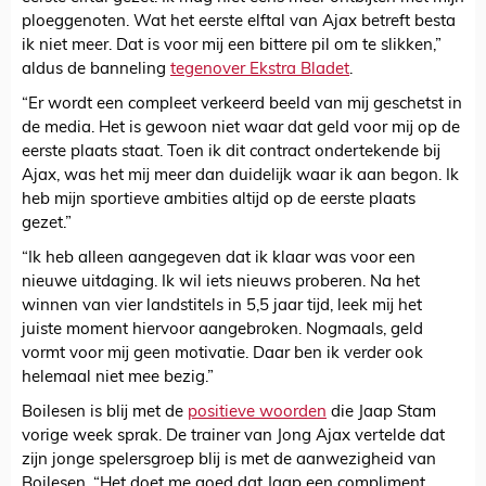
ploeggenoten. Wat het eerste elftal van Ajax betreft besta
ik niet meer. Dat is voor mij een bittere pil om te slikken,”
aldus de banneling
tegenover Ekstra Bladet
.
“Er wordt een compleet verkeerd beeld van mij geschetst in
de media. Het is gewoon niet waar dat geld voor mij op de
eerste plaats staat. Toen ik dit contract ondertekende bij
Ajax, was het mij meer dan duidelijk waar ik aan begon. Ik
heb mijn sportieve ambities altijd op de eerste plaats
gezet.”
“Ik heb alleen aangegeven dat ik klaar was voor een
nieuwe uitdaging. Ik wil iets nieuws proberen. Na het
winnen van vier landstitels in 5,5 jaar tijd, leek mij het
juiste moment hiervoor aangebroken. Nogmaals, geld
vormt voor mij geen motivatie. Daar ben ik verder ook
helemaal niet mee bezig.”
Boilesen is blij met de
positieve woorden
die Jaap Stam
vorige week sprak. De trainer van Jong Ajax vertelde dat
zijn jonge spelersgroep blij is met de aanwezigheid van
Boilesen. “Het doet me goed dat Jaap een compliment