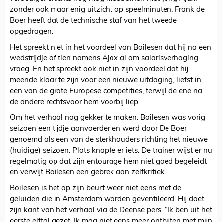
zonder ook maar enig uitzicht op speelminuten. Frank de
Boer heeft dat de technische staf van het tweede
opgedragen.
Het spreekt niet in het voordeel van Boilesen dat hij na een
wedstrijdje of tien namens Ajax al om salarisverhoging
vroeg. En het spreekt ook niet in zijn voordeel dat hij
meende klaar te zijn voor een nieuwe uitdaging, liefst in
een van de grote Europese competities, terwijl de ene na
de andere rechtsvoor hem voorbij liep.
Om het verhaal nog gekker te maken: Boilesen was vorig
seizoen een tijdje aanvoerder en werd door De Boer
genoemd als een van de sterkhouders richting het nieuwe
(huidige) seizoen. Plots knapte er iets. De trainer wijst er nu
regelmatig op dat zijn entourage hem niet goed begeleidt
en verwijt Boilesen een gebrek aan zelfkritiek.
Boilesen is het op zijn beurt weer niet eens met de
geluiden die in Amsterdam worden geventileerd. Hij doet
zijn kant van het verhaal via de Deense pers. “Ik ben uit het
eerste elftal gezet. Ik mag niet eens meer ontbijten met mijn