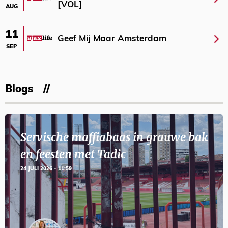
[VOL]
AUG
11
Geef Mij Maar Amsterdam
SEP
Blogs
Servische maffiabaas in grauwe bak
en feesten met Tadic
24 JULI 2026 - 11:59