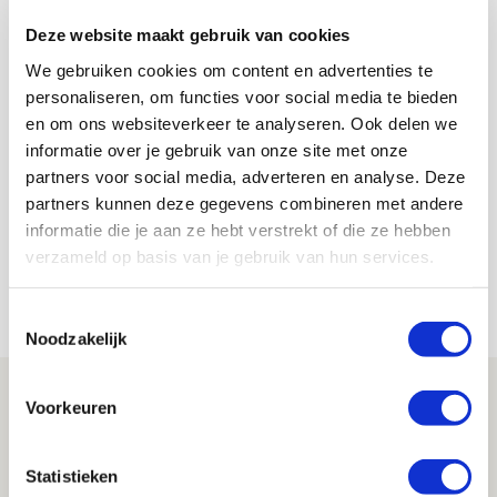
Engeland. Boilesen: “Ik wil niet op speculaties reageren.
Deze website maakt gebruik van cookies
Als er deze winter niets gebeurt, kijk ik in de zomer verder.
Het belangrijkste is dat ik rustig blijf en niet in paniek bij
We gebruiken cookies om content en advertenties te
een nieuwe club teken.”
personaliseren, om functies voor social media te bieden
en om ons websiteverkeer te analyseren. Ook delen we
informatie over je gebruik van onze site met onze
De Redactie
partners voor social media, adverteren en analyse. Deze
Bekijk alle berichten van De Redactie
partners kunnen deze gegevens combineren met andere
informatie die je aan ze hebt verstrekt of die ze hebben
verzameld op basis van je gebruik van hun services.
Net binnen //
Toestemmingsselectie
Noodzakelijk
Drie dingen die je moet weten over PEC
Voorkeuren
Zwolle - Ajax
08 AUGUSTUS 2026 - 12:32
Statistieken
NIEUWS