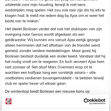
uitdeelde voor mijn houding, terwijl ik niet eens
wedstrijden mag spelen. Het zou ook raar zijn als hij iets te
klagen had. Ik meld me iedere dag bij Ajax om er weer het
beste van te maken.”
Het steekt Boilesen verder dat ook het stuklopen van zijn
overgang naar Genoa wordt afgedaan als een
geldkwestie. Wij kunnen ons vanuit Ajax eerlijk gezegd
alleen herinneren dat het afketsen van de transfer werd
gemeld, zonder verdere mededelingen. Maar goed, bij
Boilesen bestaat duidelijk een ander beeld. Vandaar dat hij
het nodig vindt om te reageren. En toch serveert Ajax hem
niet zomaar af. Net alsof Marc Overmars erop zit te
wachten een halfjaar lang een vorstelijk salaris – alle
voetballers verdienen bovengemiddeld – te betalen terwijl
club en speler liever uit elkaar gaan.
De winterstop biedt Boilesen een nieuwe kans op
ontsnapping. Hij wordt de laatste dagen steeds gelinkt aan
Wolverhampton Wanderers. De Wolves zijn slechts
middenmoter in de Championship, het tweede niveau van