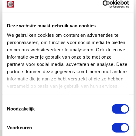
Vanuit de speler geredeneerd, is zijn wens om
speelminuten te maken volkomen begrijpelijk. Vanuit de
club is de afweging tussen het transferbedrag (naar
verluidt 3 miljoen euro) en de opvolging van een goede
Deze website maakt gebruik van cookies
stand-in klaarblijkelijk ook al gemaakt. Dat werpt wel de
We gebruiken cookies om content en advertenties te
vraag op wie Van Rhijn weer zal gaan opvolgen.
personaliseren, om functies voor social media te bieden
Om maar te zwijgen wat de gevolgen zijn als Kenny Tete
en om ons websiteverkeer te analyseren. Ook delen we
niet meer preventief met een zak ijs om zijn enkel zit...
informatie over je gebruik van onze site met onze
partners voor social media, adverteren en analyse. Deze
Sander Zeldenrijk
partners kunnen deze gegevens combineren met andere
Bekijk alle berichten van Sander
informatie die je aan ze hebt verstrekt of die ze hebben
Zeldenrijk
verzameld op basis van je gebruik van hun services.
Toestemmingsselectie
Noodzakelijk
Net binnen //
Voorkeuren