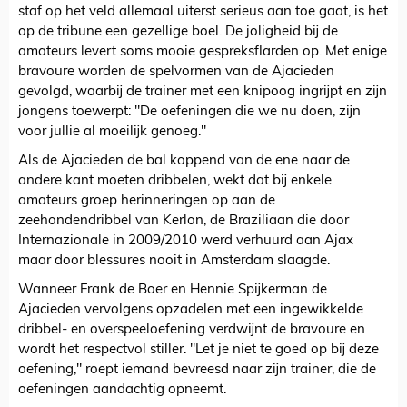
staf op het veld allemaal uiterst serieus aan toe gaat, is het
op de tribune een gezellige boel. De joligheid bij de
amateurs levert soms mooie gespreksflarden op. Met enige
bravoure worden de spelvormen van de Ajacieden
gevolgd, waarbij de trainer met een knipoog ingrijpt en zijn
jongens toewerpt: "De oefeningen die we nu doen, zijn
voor jullie al moeilijk genoeg."
Als de Ajacieden de bal koppend van de ene naar de
andere kant moeten dribbelen, wekt dat bij enkele
amateurs groep herinneringen op aan de
zeehondendribbel van Kerlon, de Braziliaan die door
Internazionale in 2009/2010 werd verhuurd aan Ajax
maar door blessures nooit in Amsterdam slaagde.
Wanneer Frank de Boer en Hennie Spijkerman de
Ajacieden vervolgens opzadelen met een ingewikkelde
dribbel- en overspeeloefening verdwijnt de bravoure en
wordt het respectvol stiller. "Let je niet te goed op bij deze
oefening," roept iemand bevreesd naar zijn trainer, die de
oefeningen aandachtig opneemt.