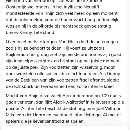
Niemand valt verbaal op. Dat was deze zomer in
Oostenrijk wel anders. In het idyllische Neustift
manifesteerde Van Rhijn zich veel meer, op een moment
dat de rolverdeling voor de buitenwacht nog onduidelijk
was en hij in de pikorde als rechtsback gevoelsmatig
boven Kenny Tete stond.
Over inzet niets te klagen. Van Rhijn doet de oefeningen
zoals hij ze behoort te doen. Hij voert ze uit zoals
Spijkerman het graag ziet. Zijn eerste aannames zijn goed,
zijn inspeelpasses strak en hij staat op het juiste moment
op de juiste plek. Zijn voorzetten zijn wisselvalig, maar
daar worstelen alle spelers deze ochtend mee. Als Donny
van de Beek een van zijn voorzetten fraai afrondt, slaakt
de rechtsback uit tevredenheid een korte intense kreet.
Mocht Van Rhijn deze week Ajax inderdaad na 109 duels
gaan verlaten, dan lijkt Ajax kwalitatief in te leveren op die
positie. Achter Tete beschikt de staf nog over Joël Veltman,
Mike van der Hoorn en eventueel John Heitinga. Al met al
spelers die je liever centraal ziet spelen.