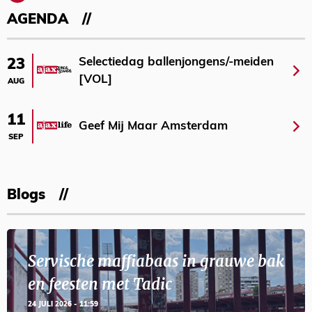
AGENDA
Selectiedag ballenjongens/-meiden
23
[VOL]
AUG
11
Geef Mij Maar Amsterdam
SEP
Blogs
Servische maffiabaas in grauwe bak
en feesten met Tadic
24 JULI 2026 - 11:59