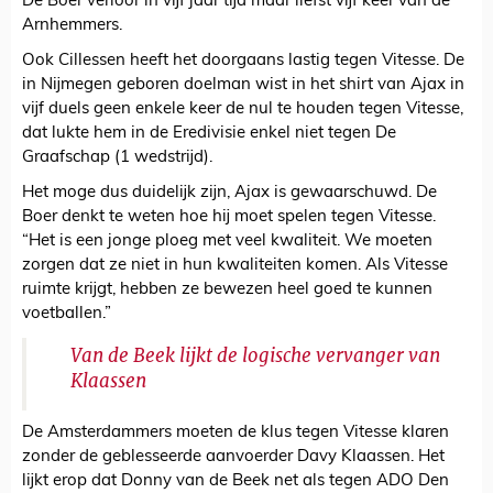
De Boer verloor in vijf jaar tijd maar liefst vijf keer van de
Arnhemmers.
Ook Cillessen heeft het doorgaans lastig tegen Vitesse. De
in Nijmegen geboren doelman wist in het shirt van Ajax in
vijf duels geen enkele keer de nul te houden tegen Vitesse,
dat lukte hem in de Eredivisie enkel niet tegen De
Graafschap (1 wedstrijd).
Het moge dus duidelijk zijn, Ajax is gewaarschuwd. De
Boer denkt te weten hoe hij moet spelen tegen Vitesse.
“Het is een jonge ploeg met veel kwaliteit. We moeten
zorgen dat ze niet in hun kwaliteiten komen. Als Vitesse
ruimte krijgt, hebben ze bewezen heel goed te kunnen
voetballen.”
Van de Beek lijkt de logische vervanger van
Klaassen
De Amsterdammers moeten de klus tegen Vitesse klaren
zonder de geblesseerde aanvoerder Davy Klaassen. Het
lijkt erop dat Donny van de Beek net als tegen ADO Den