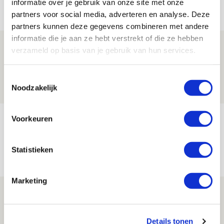
informatie over je gebruik van onze site met onze
Net binnen //
partners voor social media, adverteren en analyse. Deze
partners kunnen deze gegevens combineren met andere
informatie die je aan ze hebt verstrekt of die ze hebben
Drie dingen die je moet weten over PEC
verzameld op basis van je gebruik van hun services.
Zwolle - Ajax
Toestemmingsselectie
08 AUGUSTUS 2026 - 12:32
Noodzakelijk
NIEUWS
Míchels elf: met welke formatie begin
Voorkeuren
jij aan nieuw eredivisieseizoen?
Statistieken
08 AUGUSTUS 2026 - 11:34
NIEUWS
Marketing
Spelen bij Jong Ajax of Ajax 1? Dat
maakt Abdalla ‘geen reet’ uit
Details tonen
08 AUGUSTUS 2026 - 10:04