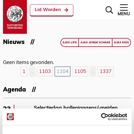
Lid Worden
MENU
Nieuws
AJAX LIFE
AJAX JONGE SCHARE
AJAX KIDS
Geen items gevonden.
1
…
1103
1104
1105
…
1337
Agenda
Selectiedag ballenjongens/-meiden
23
[VOL]
AUG
11