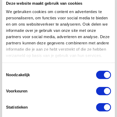
Geef Mij Maar Amsterdam
Deze website maakt gebruik van cookies
SEP
We gebruiken cookies om content en advertenties te
personaliseren, om functies voor social media te bieden
en om ons websiteverkeer te analyseren. Ook delen we
Met meer dan 150.000 Ajacieden
informatie over je gebruik van onze site met onze
staan wij achter Ajax!
partners voor social media, adverteren en analyse. Deze
partners kunnen deze gegevens combineren met andere
informatie die je aan ze hebt verstrekt of die ze hebben
Lid worden
verzameld op basis van je gebruik van hun services.
Toestemmingsselectie
Volg ons ook op social
Noodzakelijk
Voorkeuren
187K
166K
594K
9,6K
Statistieken
volgers
volgers
volgers
volgers