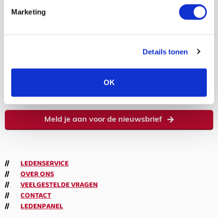
Volgen
Volgen
Volgen
Volgen
Marketing
7,5K
Details tonen
volgers
OK
Abonneren
Meld je aan voor de nieuwsbrief
LEDENSERVICE
OVER ONS
VEELGESTELDE VRAGEN
CONTACT
LEDENPANEL