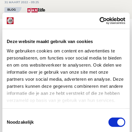
31 MAART 2022 - 09:25
BLOG
Agenda
Deze website maakt gebruik van cookies
Selectiedag ballenjongens/-meiden
23
We gebruiken cookies om content en advertenties te
[VOL]
personaliseren, om functies voor social media te bieden
AUG
en om ons websiteverkeer te analyseren. Ook delen we
informatie over je gebruik van onze site met onze
11
Geef Mij Maar Amsterdam
partners voor social media, adverteren en analyse. Deze
SEP
partners kunnen deze gegevens combineren met andere
informatie die je aan ze hebt verstrekt of die ze hebben
verzameld op basis van je gebruik van hun services.
Met meer dan 150.000 Ajacieden
staan wij achter Ajax!
Toestemmingsselectie
Noodzakelijk