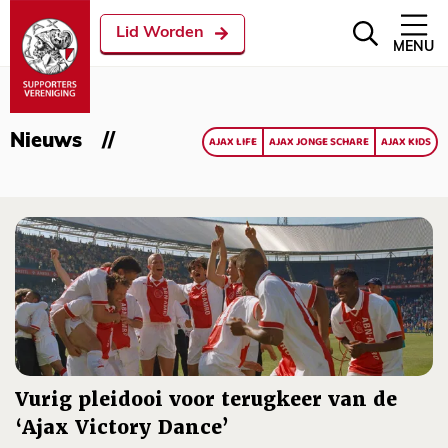
Lid Worden
MENU
Nieuws
AJAX LIFE
AJAX JONGE SCHARE
AJAX KIDS
Vurig pleidooi voor terugkeer van de
‘Ajax Victory Dance’