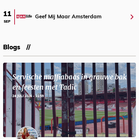
11
Geef Mij Maar Amsterdam
SEP
Blogs
Servische maffiabaas in grauwe bak
en feesten met Tadic
24 JULI 2026 - 11:59