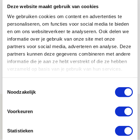
Deze website maakt gebruik van cookies
We gebruiken cookies om content en advertenties te
personaliseren, om functies voor social media te bieden
en om ons websiteverkeer te analyseren. Ook delen we
De Redactie
informatie over je gebruik van onze site met onze
Bekijk alle berichten van De Redactie
partners voor social media, adverteren en analyse. Deze
partners kunnen deze gegevens combineren met andere
informatie die je aan ze hebt verstrekt of die ze hebben
verzameld op basis van je gebruik van hun services.
Net binnen //
Toestemmingsselectie
Noodzakelijk
Drie dingen die je moet weten over PEC
Voorkeuren
Zwolle - Ajax
08 AUGUSTUS 2026 - 12:32
Statistieken
NIEUWS