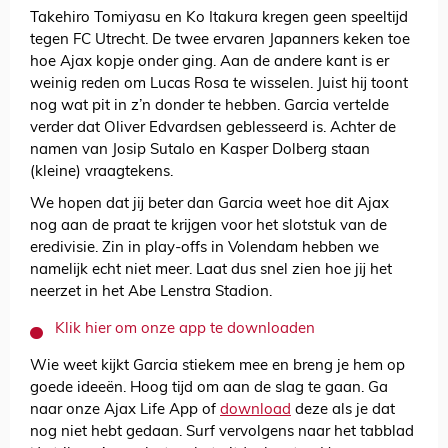
Takehiro Tomiyasu en Ko Itakura kregen geen speeltijd
tegen FC Utrecht. De twee ervaren Japanners keken toe
hoe Ajax kopje onder ging. Aan de andere kant is er
weinig reden om Lucas Rosa te wisselen. Juist hij toont
nog wat pit in z’n donder te hebben. Garcia vertelde
verder dat Oliver Edvardsen geblesseerd is. Achter de
namen van Josip Sutalo en Kasper Dolberg staan
(kleine) vraagtekens.
We hopen dat jij beter dan Garcia weet hoe dit Ajax
nog aan de praat te krijgen voor het slotstuk van de
eredivisie. Zin in play-offs in Volendam hebben we
namelijk echt niet meer. Laat dus snel zien hoe jij het
neerzet in het Abe Lenstra Stadion.
Klik hier om onze app te downloaden
Wie weet kijkt Garcia stiekem mee en breng je hem op
goede ideeën. Hoog tijd om aan de slag te gaan. Ga
naar onze Ajax Life App of
download
deze als je dat
nog niet hebt gedaan. Surf vervolgens naar het tabblad