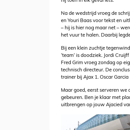
hij toen in elk geval iets.
Na de wedstrijd vroeg de schr
en Youri Baas voor tekst en u
– hij is hier nog maar net – w
het vuur te halen. Daarbij legde 
Bij een klein zuchtje tegenwind
‘team’ is doodziek. Jordi Cruij
Fred Grim vroeg zondag op eige
technisch directeur. De conclusi
trainer bij Ajax 1. Oscar Garci
Maar goed, eerst serveren we d
gebeuren. Ben je klaar met pla
uitbrengen op jouw Ajacied van