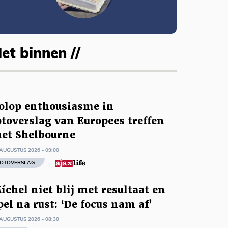
et binnen //
olop enthousiasme in
otoverslag van Europees treffen
et Shelbourne
AUGUSTUS 2026 - 09:00
OTOVERSLAG
íchel niet blij met resultaat en
pel na rust: ‘De focus nam af’
AUGUSTUS 2026 - 08:30