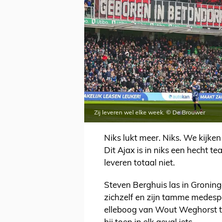
Zij leveren wel elke week. © De Brouwer
Niks lukt meer. Niks. We kijke
Dit Ajax is in niks een hecht 
leveren totaal niet.
Steven Berghuis las in Groninge
zichzelf en zijn tamme medesp
elleboog van Wout Weghorst te