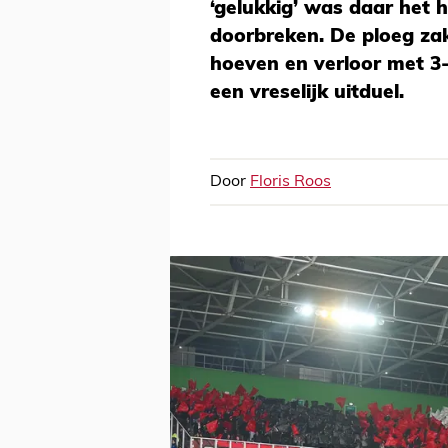
‘gelukkig’ was daar het 
doorbreken. De ploeg zak
hoeven en verloor met 3
een vreselijk uitduel.
Door
Floris Roos