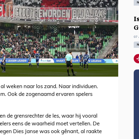
N
I
G
07 
N
n al weken naar los zand. Naar individuen.
team. Ook de zogenaamd ervaren spelers
n de grensrechter de les, waar hij vooral
elers eens de waarheid moet vertellen. De
gen Dies Janse was ook gênant, al raakte