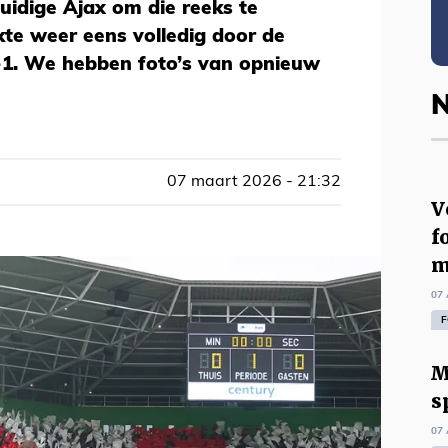
huidige Ajax om die reeks te
te weer eens volledig door de
-1. We hebben foto’s van opnieuw
N
07 maart 2026 - 21:32
V
f
m
07 
F
M
s
07 