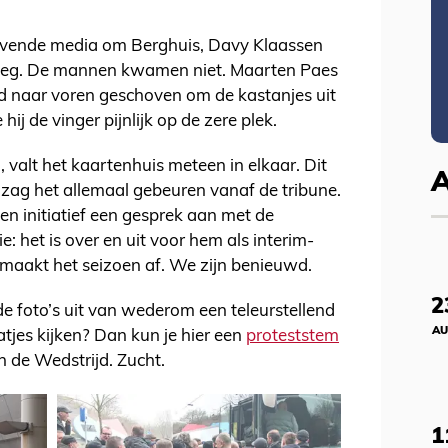
ijvende media om Berghuis, Davy Klaassen
itleg. De mannen kwamen niet. Maarten Paes
erd naar voren geschoven om de kastanjes uit
hij de vinger pijnlijk op de zere plek.
, valt het kaartenhuis meteen in elkaar. Dit
ff zag het allemaal gebeuren vanaf de tribune.
n initiatief een gesprek aan met de
e: het is over en uit voor hem als interim-
a maakt het seizoen af. We zijn benieuwd.
2
e foto’s uit van wederom een teleurstellend
AU
atjes kijken? Dan kun je hier een
proteststem
 de Wedstrijd. Zucht.
1