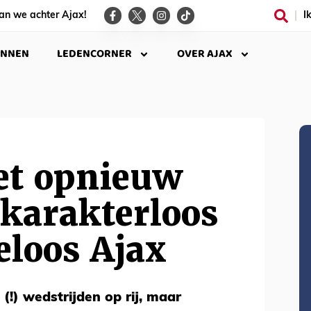
an we achter Ajax!
I
INNEN
LEDENCORNER
OVER AJAX
et opnieuw
 karakterloos
eloos Ajax
(!) wedstrijden op rij, maar