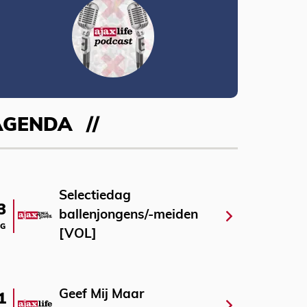
AGENDA
Selectiedag
3
ballenjongens/-meiden
G
[VOL]
Geef Mij Maar
1