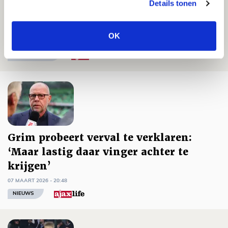
Details tonen
Uitvak ziet opnieuw volstrekt
karakterloos en waardeloos Ajax
OK
07 MAART 2026 - 21:32
FOTOVERSLAG
Grim probeert verval te verklaren:
‘Maar lastig daar vinger achter te
krijgen’
07 MAART 2026 - 20:48
NIEUWS