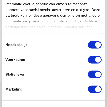
informatie over je gebruik van onze site met onze
partners voor social media, adverteren en analyse. Deze
Flinke spiegel nodig in kleedkamer
partners kunnen deze gegevens combineren met andere
Ajax
informatie die je aan ze hebt verstrekt of die ze hebben
verzameld op basis van je gebruik van hun services.
09 maart 2026 - 11:03
John Heitinga had wat mij betreft nooit moeten
Toestemmingsselectie
worden aangesteld als hoofdtrainer van Ajax.
Noodzakelijk
Ook Fred Grim bleek niet meer dan een slecht
plakkend noodverband. En nee, deze selectie is
Voorkeuren
niet lekker samengesteld. Maar toch mag ik hopen
dat deze spelersgroep zich kapot schaamt.
Statistieken
Marketing