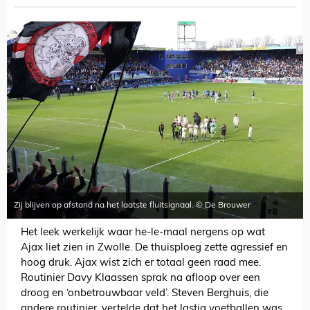
Zij blijven op afstand na het laatste fluitsignaal. © De Brouwer
Het leek werkelijk waar he-le-maal nergens op wat
Ajax liet zien in Zwolle. De thuisploeg zette agressief en
hoog druk. Ajax wist zich er totaal geen raad mee.
Routinier Davy Klaassen sprak na afloop over een
droog en ‘onbetrouwbaar veld’. Steven Berghuis, die
andere routinier, vertelde dat het lastig voetballen was