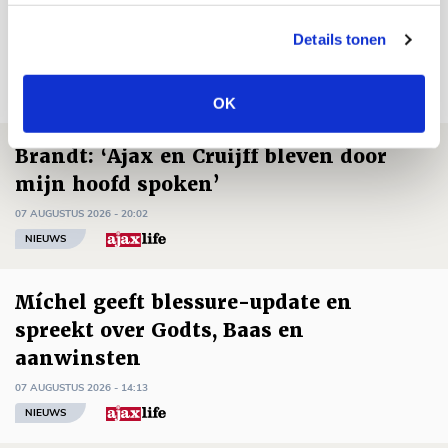
Details tonen
Net binnen //
OK
Brandt: ‘Ajax en Cruijff bleven door
mijn hoofd spoken’
07 AUGUSTUS 2026 - 20:02
NIEUWS
Míchel geeft blessure-update en
spreekt over Godts, Baas en
aanwinsten
07 AUGUSTUS 2026 - 14:13
NIEUWS