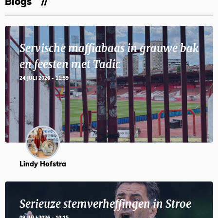
Blogs
Servische maffiabaas in grauwe bak
en feesten met Tadic
24 JULI 2026 - 11:59
Lindy Hofstra
Serieuze stemverheffingen in Stroe