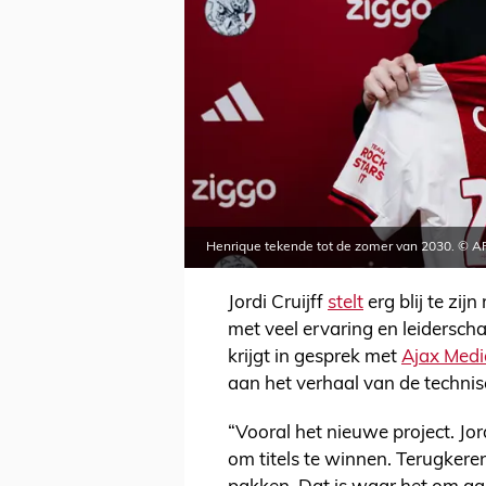
Henrique tekende tot de zomer van 2030. © A
Jordi Cruijff
stelt
erg blij te zij
met veel ervaring en leiderscha
krijgt in gesprek met
Ajax Medi
aan het verhaal van de technisc
“Vooral het nieuwe project. Jor
om titels te winnen. Terugkere