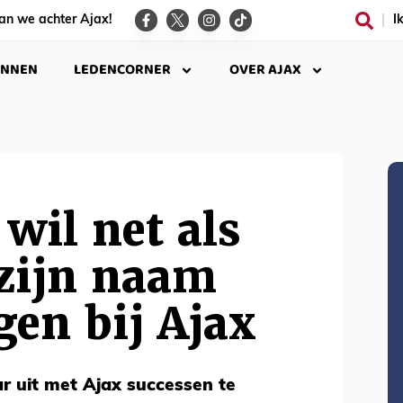
an we achter Ajax!
I
INNEN
LEDENCORNER
OVER AJAX
wil net als
zijn naam
en bij Ajax
ar uit met Ajax successen te