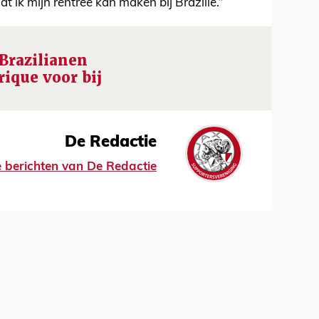
dat ik mijn rentree kan maken bij Brazilië.”
Brazilianen
ique voor bij
De Redactie
le berichten van De Redactie