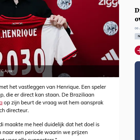
D
o
06 
N
FC Ajax
n met het vastleggen van Henrique. Een speler
p, die er direct kan staan. De Braziliaan
a
op zijn beurt de vraag wat hem aansprak
h directeur.
di maakte me heel duidelijk dat het doel is
n naar een periode waarin we prijzen