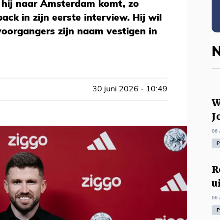
 hij naar Amsterdam komt, zo
back in zijn eerste interview. Hij wil
 voorgangers zijn naam vestigen in
N
30 juni 2026 - 10:49
W
J
06 
P
R
u
06 
P