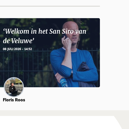
‘Welkom in het San Siro van
de Veluwe’
08 JULI 2026 - 14:52
Floris Roos