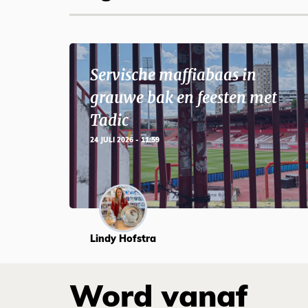
Servische maffiabaas in
grauwe bak en feesten met
Tadic
24 JULI 2026 - 11:59
Lindy Hofstra
Word vanaf