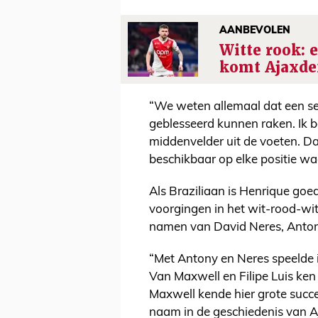
AANBEVOLEN
Witte rook: 
komt Ajaxde
“We weten allemaal dat een sei
geblesseerd kunnen raken. Ik b
middenvelder uit de voeten. Dat
beschikbaar op elke positie waa
Als Braziliaan is Henrique go
voorgingen in het wit-rood-wit
namen van David Neres, Antony
“Met Antony en Neres speelde i
Van Maxwell en Filipe Luis ken 
Maxwell kende hier grote succe
naam in de geschiedenis van Aj