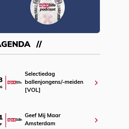
AGENDA
Selectiedag
3
ballenjongens/-meiden
G
[VOL]
Geef Mij Maar
1
Amsterdam
P