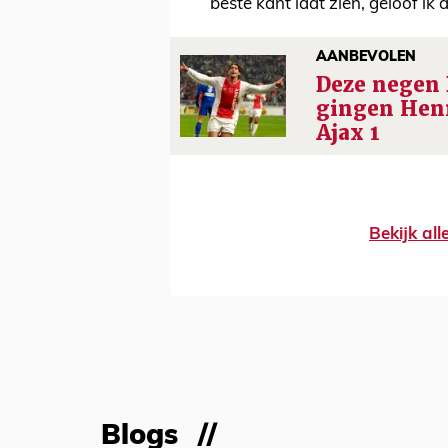
beste kant laat zien, geloof ik 
AANBEVOLEN
Deze negen 
gingen Henr
Ajax 1
Bekijk al
Blogs