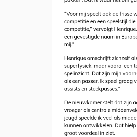
pakken. Dat is waar het om gaa
“Voor mij speelt ook de frisse
competitie en een speelstijl di
competitie,” vervolgt Henrique.
een gevestigde naam in Europa.
mij.”
Henrique omschrijft zichzelf al
superfysiek, maar vooral een t
spelinzicht. Dat zijn mijn voo
als een passer. Ik speel graag 
assists en steekpasses.”
De nieuwkomer stelt dat zijn aa
vroeger als centrale middenveld
jeugd speelde ik veel als midd
kunnen ontwikkelen. Dat hielp
groot voordeel in ziet.