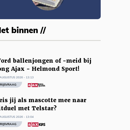
et binnen //
ord ballenjongen of -meid bij
ong Ajax - Helmond Sport!
AUGUSTUS 2026 - 13:13
RIJSVRAAG
eis jij als mascotte mee naar
itduel met Telstar?
AUGUSTUS 2026 - 13:04
RIJSVRAAG