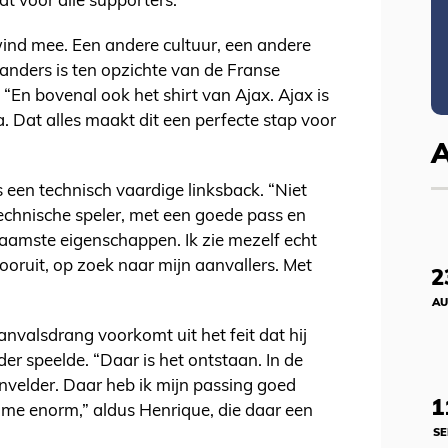
t voor alle supporters.”
 wind mee. Een andere cultuur, een andere
e anders is ten opzichte van de Franse
 “En bovenal ook het shirt van Ajax. Ajax is
 Dat alles maakt dit een perfecte stap voor
s een technisch vaardige linksback. “Niet
echnische speler, met een goede pass en
rnaamste eigenschappen. Ik zie mezelf echt
vooruit, op zoek naar mijn aanvallers. Met
2
AU
nvalsdrang voorkomt uit het feit dat hij
er speelde. “Daar is het ontstaan. In de
envelder. Daar heb ik mijn passing goed
1
 me enorm,” aldus Henrique, die daar een
SE