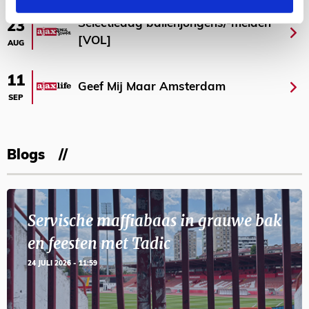
Selectiedag ballenjongens/-meiden
23
[VOL]
AUG
11
Geef Mij Maar Amsterdam
SEP
Blogs
Servische maffiabaas in grauwe bak
en feesten met Tadic
24 JULI 2026 - 11:59