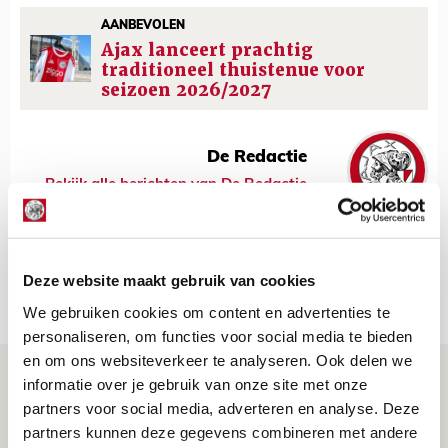
AANBEVOLEN
Ajax lanceert prachtig
traditioneel thuistenue voor
seizoen 2026/2027
De Redactie
Bekijk alle berichten van De Redactie
Deze website maakt gebruik van cookies
Net binnen //
We gebruiken cookies om content en advertenties te
personaliseren, om functies voor social media te bieden
en om ons websiteverkeer te analyseren. Ook delen we
Brandt: ‘Ajax en Cruijff bleven door
informatie over je gebruik van onze site met onze
mijn hoofd spoken’
partners voor social media, adverteren en analyse. Deze
partners kunnen deze gegevens combineren met andere
07 AUGUSTUS 2026 - 20:02