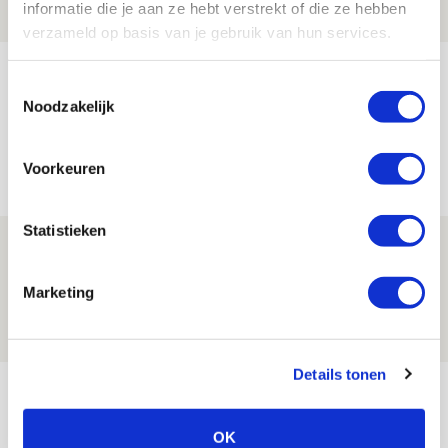
informatie die je aan ze hebt verstrekt of die ze hebben
NIEUWS
verzameld op basis van je gebruik van hun services.
Míchel geeft blessure-update en
Toestemmingsselectie
spreekt over Godts, Baas en
Noodzakelijk
aanwinsten
07 AUGUSTUS 2026 - 14:13
Voorkeuren
NIEUWS
Statistieken
Volop enthousiasme in fotoverslag van
Europees treffen met Shelbourne
Marketing
07 AUGUSTUS 2026 - 09:00
FOTOVERSLAG
Details tonen
Bekijk meer
AGENDA
OK