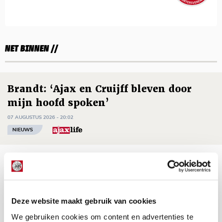
NET BINNEN //
Brandt: ‘Ajax en Cruijff bleven door
mijn hoofd spoken’
07 AUGUSTUS 2026 - 20:02
NIEUWS
Míchel geeft blessure-update en
spreekt over Godts, Baas en
aanwinsten
Deze website maakt gebruik van cookies
07 AUGUSTUS 2026 - 14:13
We gebruiken cookies om content en advertenties te
NIEUWS