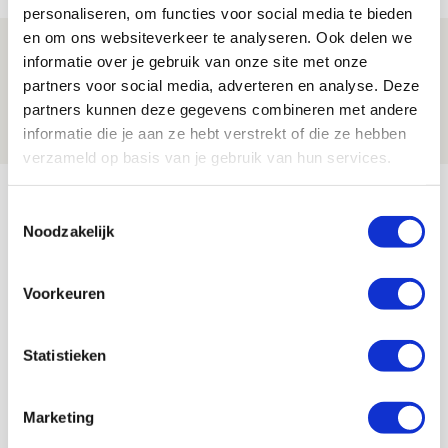
personaliseren, om functies voor social media te bieden
en om ons websiteverkeer te analyseren. Ook delen we
Volop enthousiasme in fotoverslag van
informatie over je gebruik van onze site met onze
Europees treffen met Shelbourne
partners voor social media, adverteren en analyse. Deze
partners kunnen deze gegevens combineren met andere
07 AUGUSTUS 2026 - 09:00
informatie die je aan ze hebt verstrekt of die ze hebben
FOTOVERSLAG
verzameld op basis van je gebruik van hun services.
Bekijk meer
Toestemmingsselectie
AGENDA
Noodzakelijk
Selectiedag ballenjongens/-meiden
23
Voorkeuren
[VOL]
AUG
Statistieken
11
Geef Mij Maar Amsterdam
SEP
Marketing