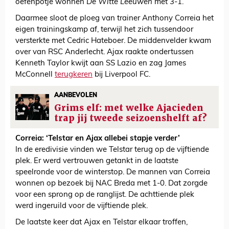
oefenpotje wonnen
De Witte Leeuwen
met 3-1.
Daarmee sloot de ploeg van trainer Anthony Correia het
eigen trainingskamp af, terwijl het zich tussendoor
versterkte met Cedric Hateboer. De middenvelder kwam
over van RSC Anderlecht. Ajax raakte ondertussen
Kenneth Taylor kwijt aan SS Lazio en zag James
McConnell
terugkeren
bij Liverpool FC.
AANBEVOLEN
Grims elf: met welke Ajacieden
trap jij tweede seizoenshelft af?
Correia: ‘Telstar en Ajax allebei stapje verder’
In de eredivisie vinden we Telstar terug op de vijftiende
plek. Er werd vertrouwen getankt in de laatste
speelronde voor de winterstop. De mannen van Correia
wonnen op bezoek bij NAC Breda met 1-0. Dat zorgde
voor een sprong op de ranglijst. De achttiende plek
werd ingeruild voor de vijftiende plek.
De laatste keer dat Ajax en Telstar elkaar troffen,