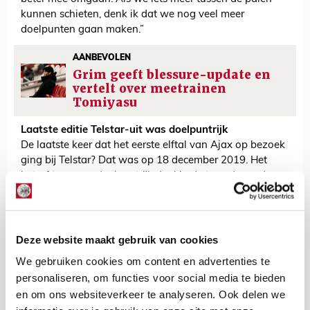
kunnen schieten, denk ik dat we nog veel meer
doelpunten gaan maken.”
AANBEVOLEN
Grim geeft blessure-update en
vertelt over meetrainen
Tomiyasu
Laatste editie Telstar-uit was doelpuntrijk
De laatste keer dat het eerste elftal van Ajax op bezoek
ging bij Telstar? Dat was op 18 december 2019. Het
betrof toen een doelpuntrijk duel in de tweede ronde
van het KNVB-bekertoernooi.
Ook toen was het erg koud in Velsen-Zuid. Ajax won
het razend spannende bekerpotje nipt met 4-3. Noa
Deze website maakt gebruik van cookies
Lang, Sergiño Dest (2x) en Jurgen Ekkelenkamp troffen
destijds doel.
We gebruiken cookies om content en advertenties te
personaliseren, om functies voor social media te bieden
De twee ploegen troffen elkaar in de historie 32 keer.
en om ons websiteverkeer te analyseren. Ook delen we
Het ging 29 keer om een competitiewedstrijd, tweemaal