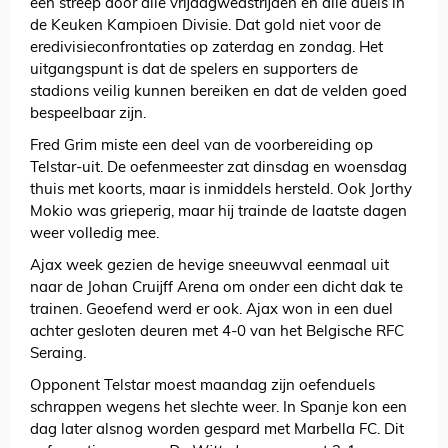
een streep door alle vrijdagwedstrijden en alle duels in
de Keuken Kampioen Divisie. Dat gold niet voor de
eredivisieconfrontaties op zaterdag en zondag. Het
uitgangspunt is dat de spelers en supporters de
stadions veilig kunnen bereiken en dat de velden goed
bespeelbaar zijn.
Fred Grim miste een deel van de voorbereiding op
Telstar-uit. De oefenmeester zat dinsdag en woensdag
thuis met koorts, maar is inmiddels hersteld. Ook Jorthy
Mokio was grieperig, maar hij trainde de laatste dagen
weer volledig mee.
Ajax week gezien de hevige sneeuwval eenmaal uit
naar de Johan Cruijff Arena om onder een dicht dak te
trainen. Geoefend werd er ook. Ajax won in een duel
achter gesloten deuren met 4-0 van het Belgische RFC
Seraing.
Opponent Telstar moest maandag zijn oefenduels
schrappen wegens het slechte weer. In Spanje kon een
dag later alsnog worden gespard met Marbella FC. Dit