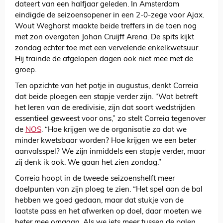
dateert van een halfjaar geleden. In Amsterdam
eindigde de seizoensopener in een 2-0-zege voor Ajax.
Wout Weghorst maakte beide treffers in de toen nog
met zon overgoten Johan Cruijff Arena. De spits kijkt
zondag echter toe met een vervelende enkelkwetsuur.
Hij trainde de afgelopen dagen ook niet mee met de
groep.
Ten opzichte van het potje in augustus, denkt Correia
dat beide ploegen een stapje verder zijn. “Wat betreft
het leren van de eredivisie, zijn dat soort wedstrijden
essentieel geweest voor ons,” zo stelt Correia tegenover
de
NOS
. “Hoe krijgen we de organisatie zo dat we
minder kwetsbaar worden? Hoe krijgen we een beter
aanvalsspel? We zijn inmiddels een stapje verder, maar
zij denk ik ook. We gaan het zien zondag.”
Correia hoopt in de tweede seizoenshelft meer
doelpunten van zijn ploeg te zien. “Het spel aan de bal
hebben we goed gedaan, maar dat stukje van de
laatste pass en het afwerken op doel, daar moeten we
beter mee omgaan. Als we iets meer tussen de palen