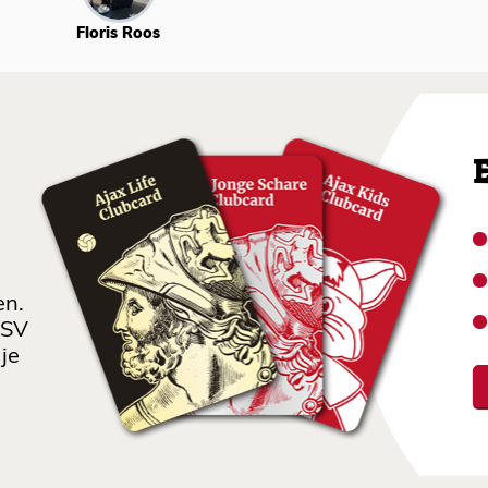
Floris Roos
en.
 SV
je