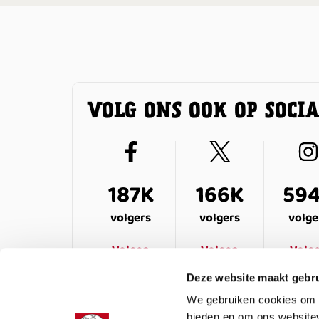
VOLG ONS OOK OP SOCI
187K
166K
59
volgers
volgers
volge
Volgen
Volgen
Volg
Deze website maakt gebru
We gebruiken cookies om c
bieden en om ons websitev