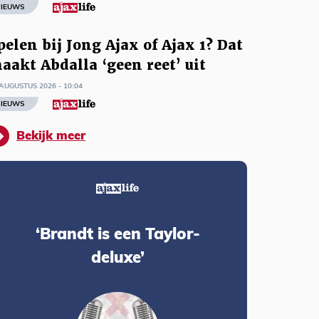
IEUWS
pelen bij Jong Ajax of Ajax 1? Dat
aakt Abdalla ‘geen reet’ uit
AUGUSTUS 2026 - 10:04
IEUWS
Bekijk meer
‘Brandt is een Taylor-
deluxe’