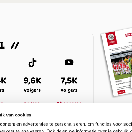
AL
4K
9,6K
7,5K
rs
volgers
volgers
en
Volgen
Abonneren
ik van cookies
ontent en advertenties te personaliseren, om functies voor soci
erkeer te analyseren. Ook delen we informatie over je gebruik v