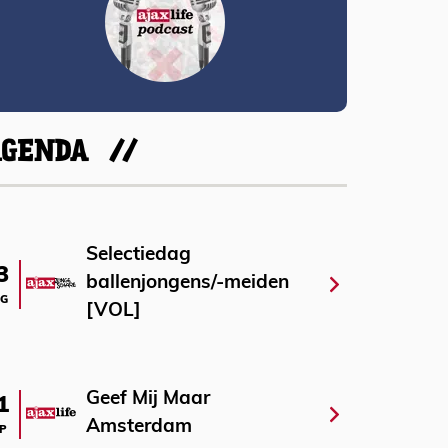
AGENDA
Selectiedag
3
ballenjongens/-meiden
G
[VOL]
Geef Mij Maar
1
Amsterdam
P