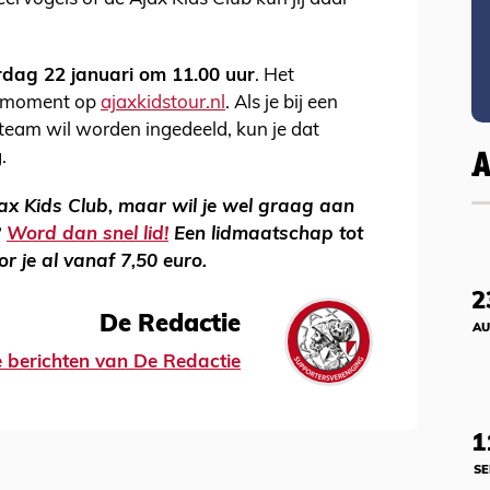
dag 22 januari om 11.00 uur
. Het
at moment op
ajaxkidstour.nl
. Als je bij een
t team wil worden ingedeeld, kun je dat
g.
jax Kids Club, maar wil je wel graag aan
?
Word dan snel lid!
Een lidmaatschap tot
or je al vanaf 7,50 euro.
2
De Redactie
AU
le berichten van De Redactie
1
SE