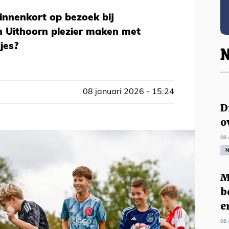
innenkort op bezoek bij
n Uithoorn plezier maken met
jes?
N
08 januari 2026 - 15:24
D
o
08 
N
M
b
e
08 