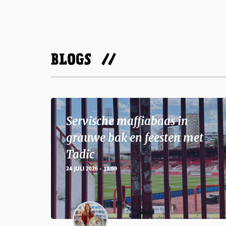
BLOGS
Servische maffiabaas in
grauwe bak en feesten met
Tadic
24 JULI 2026 - 11:59