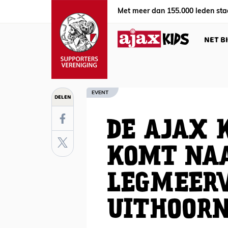
Met meer dan 155.000 leden sta
NET B
EVENT
DELEN
DE AJAX 
KOMT NA
LEGMEERV
UITHOORN