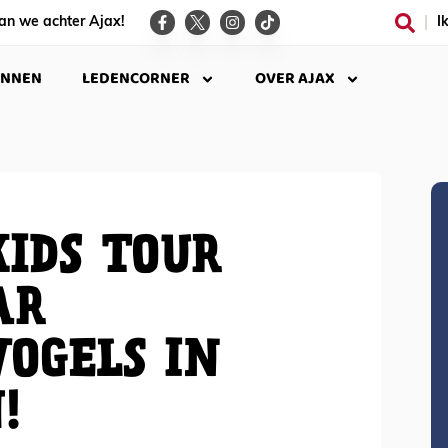
an we achter Ajax!
I
INNEN
LEDENCORNER
OVER AJAX
KIDS TOUR
AR
OGELS IN
!