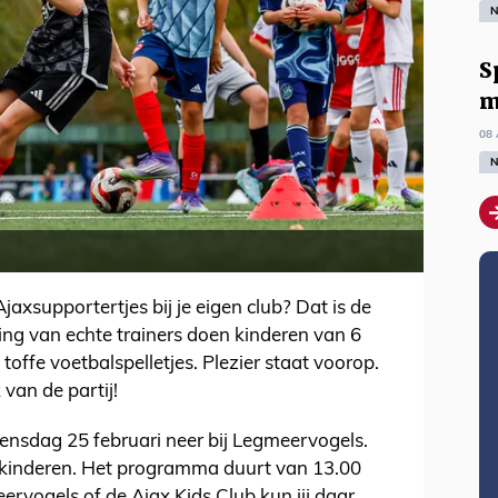
N
S
m
08 
N
axsupportertjes bij je eigen club? Dat is de
ing van echte trainers doen kinderen van 6
toffe voetbalspelletjes. Plezier staat voorop.
van de partij!
oensdag 25 februari neer bij Legmeervogels.
0 kinderen. Het programma duurt van 13.00
eervogels of de Ajax Kids Club kun jij daar