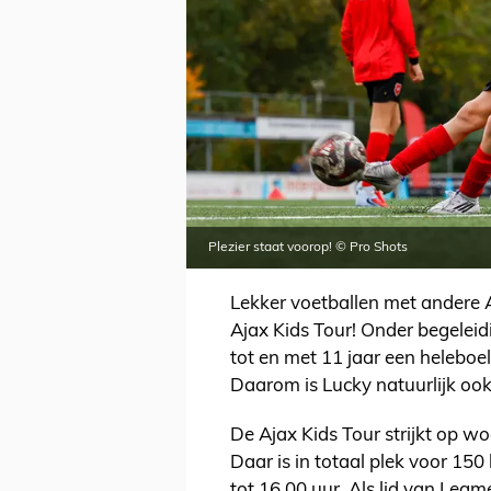
Plezier staat voorop! © Pro Shots
Lekker voetballen met andere Aj
Ajax Kids Tour! Onder begeleid
tot en met 11 jaar een heleboel 
Daarom is Lucky natuurlijk ook 
De Ajax Kids Tour strijkt op w
Daar is in totaal plek voor 15
tot 16.00 uur. Als lid van Legm