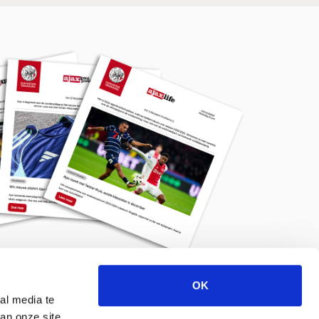
OK
Meld je aan voor de nieuwsbrief
al media te
an onze site