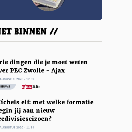
ET BINNEN //
rie dingen die je moet weten
ver PEC Zwolle - Ajax
AUGUSTUS 2026 - 12:32
IEUWS
íchels elf: met welke formatie
egin jij aan nieuw
redivisieseizoen?
AUGUSTUS 2026 - 11:34