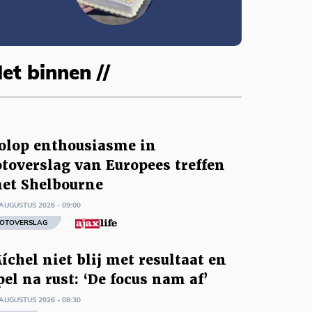
et binnen //
olop enthousiasme in
otoverslag van Europees treffen
et Shelbourne
AUGUSTUS 2026 - 09:00
OTOVERSLAG
íchel niet blij met resultaat en
pel na rust: ‘De focus nam af’
AUGUSTUS 2026 - 08:30