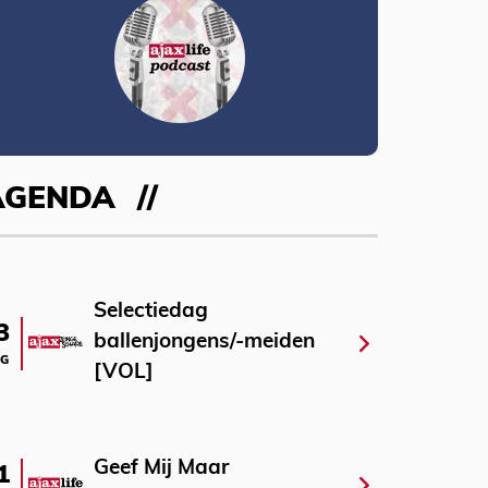
AGENDA
Selectiedag
3
ballenjongens/-meiden
G
[VOL]
Geef Mij Maar
1