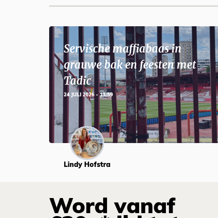
Servische maffiabaas in
grauwe bak en feesten met
Tadic
24 JULI 2026 - 11:59
Lindy Hofstra
Word vanaf