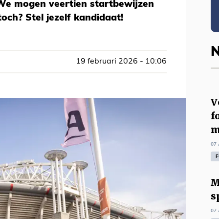
We mogen veertien startbewijzen
och? Stel jezelf kandidaat!
N
19 februari 2026 - 10:06
V
f
m
07 
F
M
s
07 