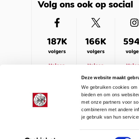
Volg ons ook op social
187K
166K
59
volgers
volgers
volge
Volgen
Volgen
Volg
Deze website maakt gebru
We gebruiken cookies om c
bieden en om ons websitev
met onze partners voor so
combineren met andere inf
je gebruik van hun service
LEDENSERVICE
OVER ONS
VEELG
Toestemmingsselectie