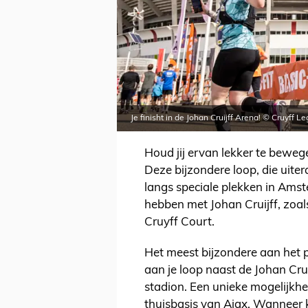
Je finisht in de Johan Cruijff Arena! © Cruyff L
Houd jij ervan lekker te bewege
Deze bijzondere loop, die uiter
langs speciale plekken in Amst
hebben met Johan Cruijff, zoal
Cruyff Court.
Het meest bijzondere aan het pa
aan je loop naast de Johan Cru
stadion. Een unieke mogelijkh
thuisbasis van Ajax. Wanneer k