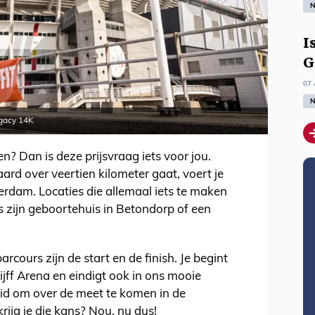
N
I
G
07 
N
egacy 14K
n? Dan is deze prijsvraag iets voor jou.
aard over veertien kilometer gaat, voert je
erdam. Locaties die allemaal iets te maken
s zijn geboortehuis in Betondorp of een
rcours zijn de start en de finish. Je begint
ijff Arena en eindigt ook in ons mooie
eid om over de meet te komen in de
rijg je die kans? Nou, nu dus!