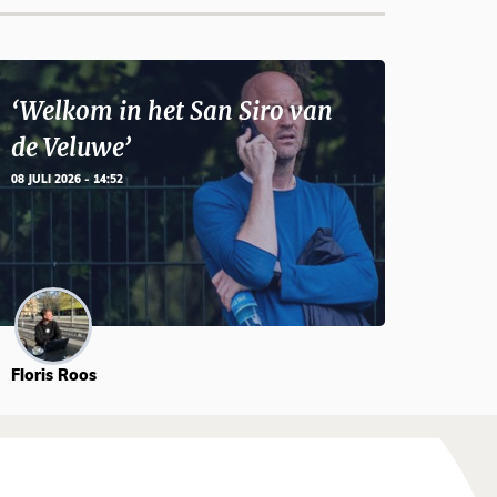
‘Welkom in het San Siro van
de Veluwe’
08 JULI 2026 - 14:52
Floris Roos