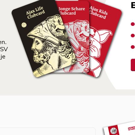
en.
 SV
je