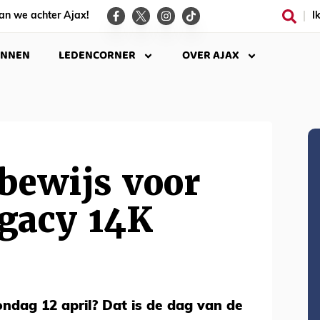
an we achter Ajax!
I
INNEN
LEDENCORNER
OVER AJAX
bewijs voor
egacy 14K
ondag 12 april? Dat is de dag van de