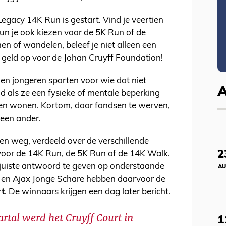
egacy 14K Run is gestart. Vind je veertien
kun je ook kiezen voor de 5K Run of de
n of wandelen, beleef je niet alleen een
 geld op voor de Johan Cruyff Foundation!
en jongeren sporten voor wie dat niet
ld als ze een fysieke of mentale beperking
en wonen. Kortom, door fondsen te werven,
 een ander.
en weg, verdeeld over de verschillende
2
 voor de 14K Run, de 5K Run of de 14K Walk.
 juiste antwoord te geven op onderstaande
AU
fe en Ajax Jonge Schare hebben daarvoor de
rt
. De winnaars krijgen een dag later bericht.
artal werd het Cruyff Court in
1