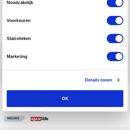
Noodzakelijk
Voorkeuren
Net binnen //
Statistieken
Drie dingen die je moet weten over
Marketing
Ajax - Shelbourne
06 AUGUSTUS 2026 - 09:33
NIEUWS
Details tonen
Ter Stegen over uitdagingen en
OK
leidersrol bij Ajax
05 AUGUSTUS 2026 - 20:00
NIEUWS