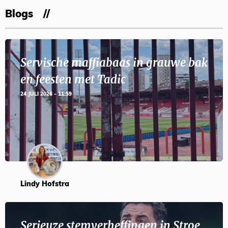
Blogs
Servische maffiabaas in grauwe bak
en feesten met Tadic
24 JULI 2026 - 11:59
Lindy Hofstra
Serieuze stemverheffingen in Stroe