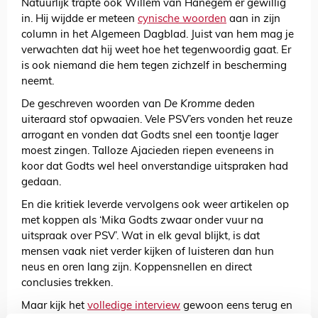
Natuurlijk trapte ook Willem van Hanegem er gewillig
in. Hij wijdde er meteen
cynische woorden
aan in zijn
column in het Algemeen Dagblad. Juist van hem mag je
verwachten dat hij weet hoe het tegenwoordig gaat. Er
is ook niemand die hem tegen zichzelf in bescherming
neemt.
De geschreven woorden van
De Kromme
deden
uiteraard stof opwaaien. Vele PSV’ers vonden het reuze
arrogant en vonden dat Godts snel een toontje lager
moest zingen. Talloze Ajacieden riepen eveneens in
koor dat Godts wel heel onverstandige uitspraken had
gedaan.
En die kritiek leverde vervolgens ook weer artikelen op
met koppen als ‘Mika Godts zwaar onder vuur na
uitspraak over PSV’. Wat in elk geval blijkt, is dat
mensen vaak niet verder kijken of luisteren dan hun
neus en oren lang zijn. Koppensnellen en direct
conclusies trekken.
Maar kijk het
volledige interview
gewoon eens terug en