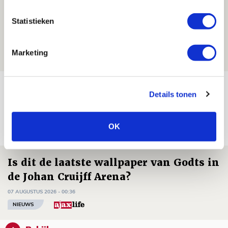
Volop enthousiasme in fotoverslag van
Statistieken
Europees treffen met Shelbourne
07 AUGUSTUS 2026 - 09:00
Marketing
FOTOVERSLAG
Míchel niet blij met resultaat en spel
Details tonen
na rust: ‘De focus nam af’
07 AUGUSTUS 2026 - 08:30
OK
NIEUWS
Is dit de laatste wallpaper van Godts in
de Johan Cruijff Arena?
07 AUGUSTUS 2026 - 00:36
NIEUWS