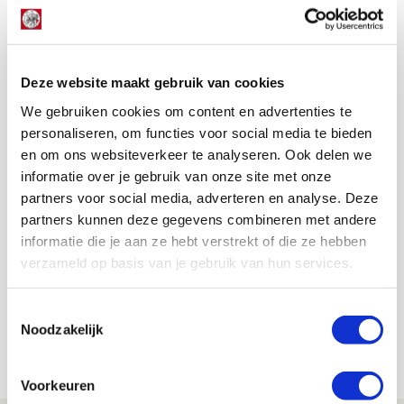
geef dán pas je oordeel. Godts zei precies helemaal niks
verkeerd. Dit soort stom gedoe is voor spelers in elk
geval reden om waar het kan steeds minder interviews
te geven.
Deze website maakt gebruik van cookies
Dat wil ik niet, maar ik begrijp het steeds beter.
We gebruiken cookies om content en advertenties te
AANBEVOLEN
personaliseren, om functies voor social media te bieden
Met welke selecties trad Frank
en om ons websiteverkeer te analyseren. Ook delen we
de Boer vijf keer aan tegen PSV?
informatie over je gebruik van onze site met onze
partners voor social media, adverteren en analyse. Deze
partners kunnen deze gegevens combineren met andere
Floris Roos
informatie die je aan ze hebt verstrekt of die ze hebben
Bekijk alle berichten van Floris Roos
verzameld op basis van je gebruik van hun services.
Toestemmingsselectie
Noodzakelijk
Net binnen //
Voorkeuren