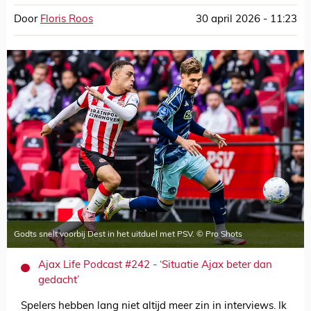
Door
Floris Roos
30 april 2026 - 11:23
Godts snelt voorbij Dest in het uitduel met PSV. © Pro Shots
Ajax Life Podcast #242 - ‘Situatie Ajax beter dan
gedacht’
Spelers hebben lang niet altijd meer zin in interviews. Ik