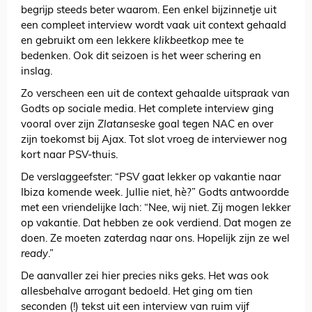
begrijp steeds beter waarom. Een enkel bijzinnetje uit
een compleet interview wordt vaak uit context gehaald
en gebruikt om een lekkere
klikbeetkop
mee te
bedenken. Ook dit seizoen is het weer schering en
inslag.
Zo verscheen een uit de context gehaalde uitspraak van
Godts op sociale media. Het complete interview ging
vooral over zijn
Zlatanseske
goal tegen NAC en over
zijn toekomst bij Ajax. Tot slot vroeg de interviewer nog
kort naar PSV-thuis.
De verslaggeefster: “PSV gaat lekker op vakantie naar
Ibiza komende week. Jullie niet, hè?” Godts antwoordde
met een vriendelijke lach: “Nee, wij niet. Zij mogen lekker
op vakantie. Dat hebben ze ook verdiend. Dat mogen ze
doen. Ze moeten zaterdag naar ons. Hopelijk zijn ze wel
ready
.”
De aanvaller zei hier precies niks geks. Het was ook
allesbehalve arrogant bedoeld. Het ging om tien
seconden (!) tekst uit een interview van ruim vijf