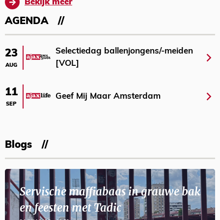
Bekijk meer
AGENDA
Selectiedag ballenjongens/-meiden
23
[VOL]
AUG
11
Geef Mij Maar Amsterdam
SEP
Blogs
Servische maffiabaas in grauwe bak
en feesten met Tadic