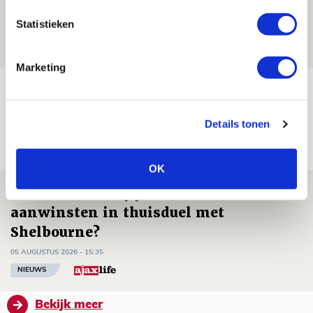
Ajax - Shelbourne
Statistieken
06 AUGUSTUS 2026 - 09:33
NIEUWS
Marketing
Ter Stegen over uitdagingen en
leidersrol bij Ajax
Details tonen
05 AUGUSTUS 2026 - 20:00
NIEUWS
OK
Míchels elf: zie jij al rol voor
aanwinsten in thuisduel met
Shelbourne?
05 AUGUSTUS 2026 - 15:35
NIEUWS
Bekijk meer