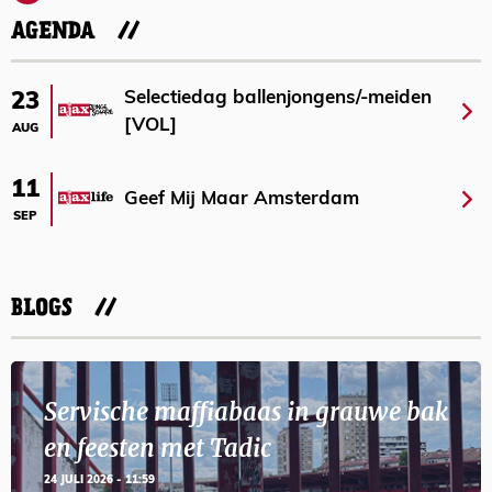
AGENDA
Selectiedag ballenjongens/-meiden
23
[VOL]
AUG
11
Geef Mij Maar Amsterdam
SEP
BLOGS
Servische maffiabaas in grauwe bak
en feesten met Tadic
24 JULI 2026 - 11:59