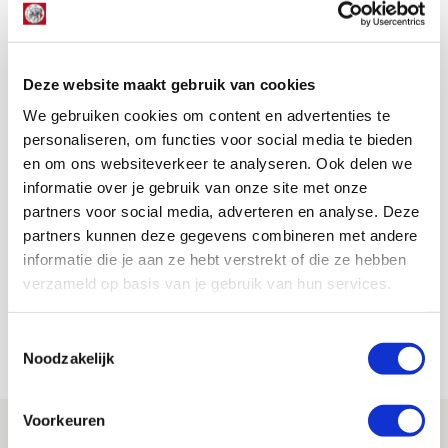
Deze website maakt gebruik van cookies
We gebruiken cookies om content en advertenties te
personaliseren, om functies voor social media te bieden
en om ons websiteverkeer te analyseren. Ook delen we
informatie over je gebruik van onze site met onze
partners voor social media, adverteren en analyse. Deze
De Redactie
partners kunnen deze gegevens combineren met andere
Bekijk alle berichten van De Redactie
informatie die je aan ze hebt verstrekt of die ze hebben
verzameld op basis van je gebruik van hun services.
Toestemmingsselectie
NET BINNEN //
Noodzakelijk
Voorkeuren
Drie dingen die je moet weten over