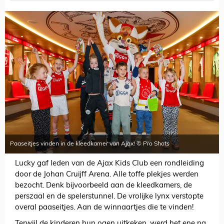
Paaseitjes vinden in de kleedkamer van Ajax! © Pro Shots
Lucky gaf leden van de Ajax Kids Club een rondleiding
door de Johan Cruijff Arena. Alle toffe plekjes werden
bezocht. Denk bijvoorbeeld aan de kleedkamers, de
perszaal en de spelerstunnel. De vrolijke lynx verstopte
overal paaseitjes. Aan de winnaartjes die te vinden!
Terwijl de kinderen hun ogen uitkeken, werd het ene na