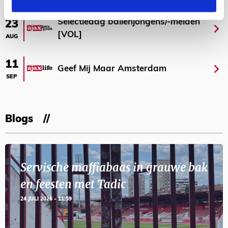
Selectiedag ballenjongens/-meiden
23
[VOL]
AUG
11
Geef Mij Maar Amsterdam
SEP
Blogs
Servische maffiabaas in grauwe bak
en feesten met Tadic
24 JULI 2026 - 11:59