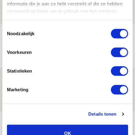
informatie die je aan ze hebt verstrekt of die ze hebben
07 AUGUSTUS 2026 - 14:13
verzameld op basis van je gebruik van hun services.
NIEUWS
Toestemmingsselectie
Volop enthousiasme in fotoverslag van
Noodzakelijk
Europees treffen met Shelbourne
Voorkeuren
07 AUGUSTUS 2026 - 09:00
FOTOVERSLAG
Statistieken
Míchel niet blij met resultaat en spel
na rust: ‘De focus nam af’
Marketing
07 AUGUSTUS 2026 - 08:30
NIEUWS
Details tonen
Bekijk meer
AGENDA
OK