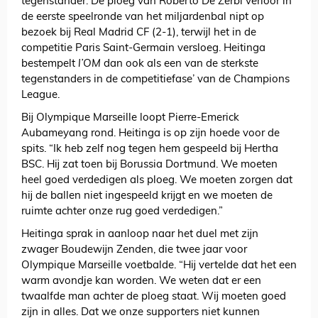
tegenstander. De ploeg van Roberto De Zerbi verloor in
de eerste speelronde van het miljardenbal nipt op
bezoek bij Real Madrid CF (2-1), terwijl het in de
competitie Paris Saint-Germain versloeg. Heitinga
bestempelt
l’OM
dan ook als een van de sterkste
tegenstanders in de competitiefase’ van de Champions
League.
Bij Olympique Marseille loopt Pierre-Emerick
Aubameyang rond. Heitinga is op zijn hoede voor de
spits. “Ik heb zelf nog tegen hem gespeeld bij Hertha
BSC. Hij zat toen bij Borussia Dortmund. We moeten
heel goed verdedigen als ploeg. We moeten zorgen dat
hij de ballen niet ingespeeld krijgt en we moeten de
ruimte achter onze rug goed verdedigen.”
Heitinga sprak in aanloop naar het duel met zijn
zwager Boudewijn Zenden, die twee jaar voor
Olympique Marseille voetbalde. “Hij vertelde dat het een
warm avondje kan worden. We weten dat er een
twaalfde man achter de ploeg staat. Wij moeten goed
zijn in alles. Dat we onze supporters niet kunnen