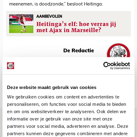
meenemen, is doodzonde,” besloot Heitinga.
AANBEVOLEN
Heitinga’s elf: hoe verras jij
met Ajax in Marseille?
De Redactie
Bekijk alle berichten van De Redactie
Deze website maakt gebruik van cookies
Net binnen //
We gebruiken cookies om content en advertenties te
personaliseren, om functies voor social media te bieden
en om ons websiteverkeer te analyseren. Ook delen we
Míchel geeft blessure-update en
informatie over je gebruik van onze site met onze
spreekt over Godts, Baas en
partners voor social media, adverteren en analyse. Deze
partners kunnen deze gegevens combineren met andere
aanwinsten