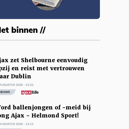
et binnen //
jax zet Shelbourne eenvoudig
pzij en reist met vertrouwen
aar Dublin
AUGUSTUS 2026 - 21:52
IEUWS
ord ballenjongen of -meid bij
ong Ajax - Helmond Sport!
AUGUSTUS 2026 - 13:13