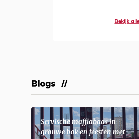
Bekijk al
Blogs
Servische maffiabaas in
grauwe bak en feesten met