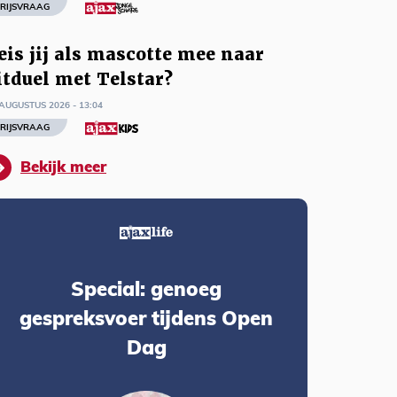
RIJSVRAAG
eis jij als mascotte mee naar
itduel met Telstar?
AUGUSTUS 2026 - 13:04
RIJSVRAAG
Bekijk meer
Special: genoeg
gespreksvoer tijdens Open
Dag