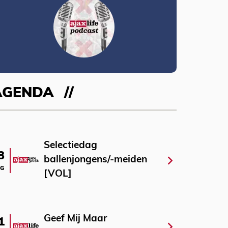
AGENDA
Selectiedag
3
ballenjongens/-meiden
G
[VOL]
Geef Mij Maar
1