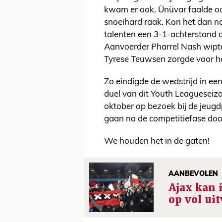
kwam er ook. Ünüvar faalde oo
snoeihard raak. Kon het dan no
talenten een 3-1-achterstand 
Aanvoerder Pharrel Nash wipte
Tyrese Teuwsen zorgde voor he
Zo eindigde de wedstrijd in ee
duel van dit Youth Leaguesei
oktober op bezoek bij de jeug
gaan na de competitiefase door
We houden het in de gaten!
AANBEVOLEN
Ajax kan 
op vol uit