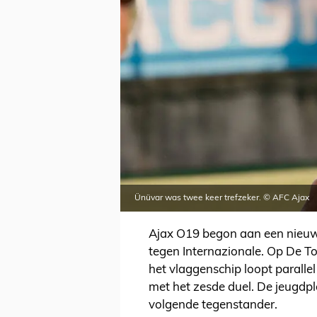
Ünüvar was twee keer trefzeker. © AFC Ajax
Ajax O19 begon aan een nieuw
tegen Internazionale. Op De 
het vlaggenschip loopt paralle
met het zesde duel. De jeugdp
volgende tegenstander.