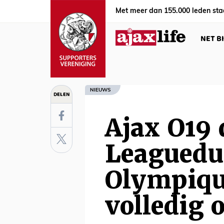
Met meer dan 155.000 leden sta
NET B
NIEUWS
DELEN
Ajax O19 
Leaguedu
Olympiqu
volledig 