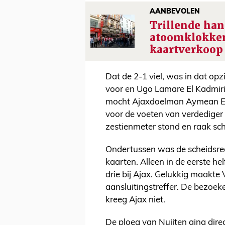
AANBEVOLEN
Trillende han
atoomklokken
kaartverkoop
Dat de 2-1 viel, was in dat opz
voor en Ugo Lamare El Kadmiri 
mocht Ajaxdoelman Aymean El 
voor de voeten van verdediger 
zestienmeter stond en raak sc
Ondertussen was de scheidsrec
kaarten. Alleen in de eerste he
drie bij Ajax. Gelukkig maakte 
aansluitingstreffer. De bezoeke
kreeg Ajax niet.
De ploeg van Nuijten ging direc