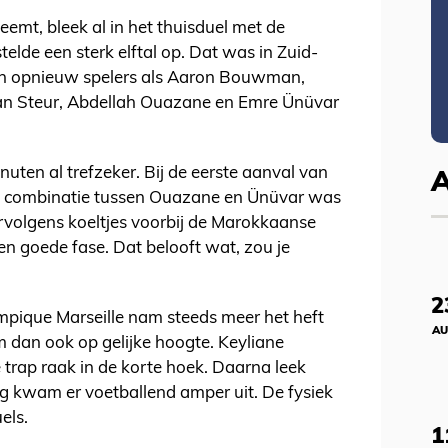
eemt, bleek al in het thuisduel met de
stelde een sterk elftal op. Dat was in Zuid-
gen opnieuw spelers als Aaron Bouwman,
Sean Steur, Abdellah Ouazane en Emre Ünüvar
ten al trefzeker. Bij de eerste aanval van
De combinatie tussen Ouazane en Ünüvar was
vervolgens koeltjes voorbij de Marokkaanse
n goede fase. Dat belooft wat, zou je
2
mpique Marseille nam steeds meer het heft
AU
 dan ook op gelijke hoogte. Keyliane
e trap raak in de korte hoek. Daarna leek
oeg kwam er voetballend amper uit. De fysiek
els.
1