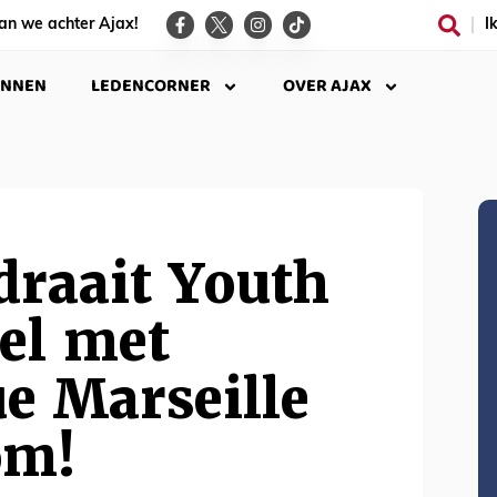
an we achter Ajax!
I
INNEN
LEDENCORNER
OVER AJAX
draait Youth
el met
e Marseille
om!