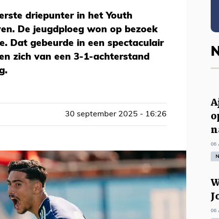
erste driepunter in het Youth
jven. De jeugdploeg won op bezoek
le. Dat gebeurde in een spectaculair
N
en zich van een 3-1-achterstand
g.
A
o
30 september 2025 - 16:26
n
06 
N
W
J
06 