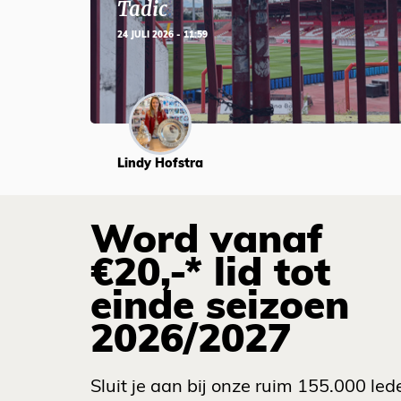
Tadic
24 JULI 2026 - 11:59
Lindy Hofstra
Word vanaf
€20,-* lid tot
einde seizoen
2026/2027
Sluit je aan bij onze ruim 155.000 led