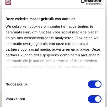
voelt zich bovenal schuldig. “Ze hebben alles gegeven.
Ze probeerden het goed te maken. Uiteindelijk verlies je.
Daar voel ik me wel verantwoordelijk voor.”
Deze website maakt gebruik van cookies
AANBEVOLEN
We gebruiken cookies om content en advertenties te
Pasveer verklaart verval bij Ajax
en roemt leidersrol Henderson
personaliseren, om functies voor social media te bieden
en om ons websiteverkeer te analyseren. Ook delen we
informatie over je gebruik van onze site met onze
De Redactie
partners voor social media, adverteren en analyse. Deze
partners kunnen deze gegevens combineren met andere
Bekijk alle berichten van De Redactie
informatie die je aan ze hebt verstrekt of die ze hebben
verzameld op basis van je gebruik van hun services.
Toestemmingsselectie
Net binnen //
Noodzakelijk
Voorkeuren
Drie dingen die je moet weten over