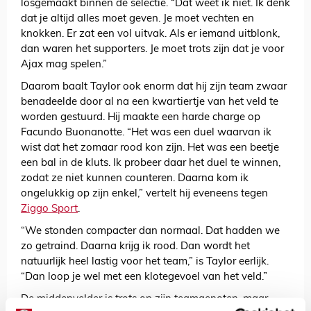
losgemaakt binnen de selectie. “Dat weet ik niet. Ik denk
dat je altijd alles moet geven. Je moet vechten en
knokken. Er zat een vol uitvak. Als er iemand uitblonk,
dan waren het supporters. Je moet trots zijn dat je voor
Ajax mag spelen.”
Daarom baalt Taylor ook enorm dat hij zijn team zwaar
benadeelde door al na een kwartiertje van het veld te
worden gestuurd. Hij maakte een harde charge op
Facundo Buonanotte. “Het was een duel waarvan ik
wist dat het zomaar rood kon zijn. Het was een beetje
een bal in de kluts. Ik probeer daar het duel te winnen,
zodat ze niet kunnen counteren. Daarna kom ik
ongelukkig op zijn enkel,” vertelt hij eveneens tegen
Ziggo Sport
.
“We stonden compacter dan normaal. Dat hadden we
zo getraind. Daarna krijg ik rood. Dan wordt het
natuurlijk heel lastig voor het team,” is Taylor eerlijk.
“Dan loop je wel met een klotegevoel van het veld.”
De middenvelder is trots op zijn teamgenoten, maar