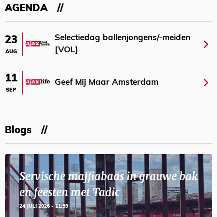
AGENDA
Selectiedag ballenjongens/-meiden
23
[VOL]
AUG
11
Geef Mij Maar Amsterdam
SEP
Blogs
Servische maffiabaas in grauwe bak
en feesten met Tadic
24 JULI 2026 - 11:59