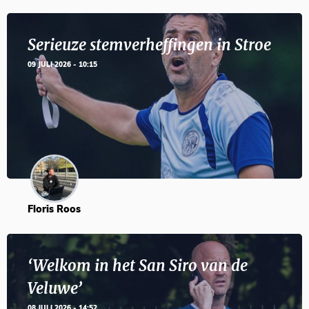
Serieuze stemverheffingen in Stroe
09 JULI 2026 - 10:15
Floris Roos
‘Welkom in het San Siro van de
Veluwe’
08 JULI 2026 - 14:52