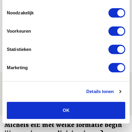
Toestemmingsselectie
Noodzakelijk
Lindy Hofstra
Bekijk alle berichten van Lindy Hofstra
Voorkeuren
Statistieken
Net binnen //
Marketing
Drie dingen die je moet weten over PEC
Zwolle - Ajax
Details tonen
08 AUGUSTUS 2026 - 12:32
NIEUWS
OK
Míchels elf: met welke formatie begin