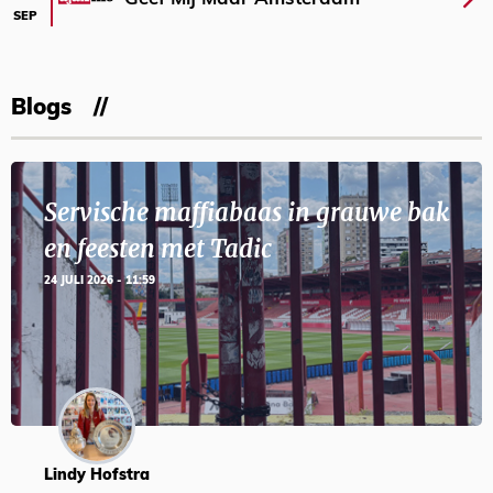
SEP
Blogs
Servische maffiabaas in grauwe bak
en feesten met Tadic
24 JULI 2026 - 11:59
Lindy Hofstra