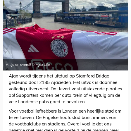
Altijd en overal! © Ajax Life
Ajax wordt tijdens het uitduel op Stamford Bridge
gesteund door 2185 Ajacieden. Het uitvak is daarmee
volledig uitverkocht. Dat levert vast uitstekende plaatjes
op! Supporters komen per auto, trein of vliegtuig om de
vele Londense pubs goed te bevolken.
Voor voetballiefhebbers is Londen een heerlijke stad om
te vertoeven. De Engelse hoofdstad barst immers van
de voetbalclubs en stadions. Overal voel je dat ons
geliefde spel hier diep is geworteld bij de mensen. Veel