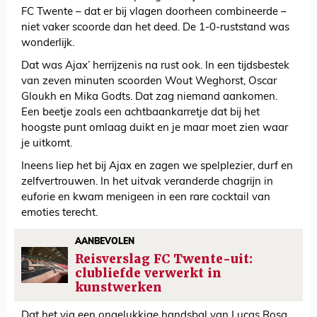
FC Twente – dat er bij vlagen doorheen combineerde –
niet vaker scoorde dan het deed. De 1-0-ruststand was
wonderlijk.
Dat was Ajax’ herrijzenis na rust ook. In een tijdsbestek
van zeven minuten scoorden Wout Weghorst, Oscar
Gloukh en Mika Godts. Dat zag niemand aankomen.
Een beetje zoals een achtbaankarretje dat bij het
hoogste punt omlaag duikt en je maar moet zien waar
je uitkomt.
Ineens liep het bij Ajax en zagen we spelplezier, durf en
zelfvertrouwen. In het uitvak veranderde chagrijn in
euforie en kwam menigeen in een rare cocktail van
emoties terecht.
AANBEVOLEN
Reisverslag FC Twente-uit:
clubliefde verwerkt in
kunstwerken
Dat het via een ongelukkige handsbal van Lucas Rosa