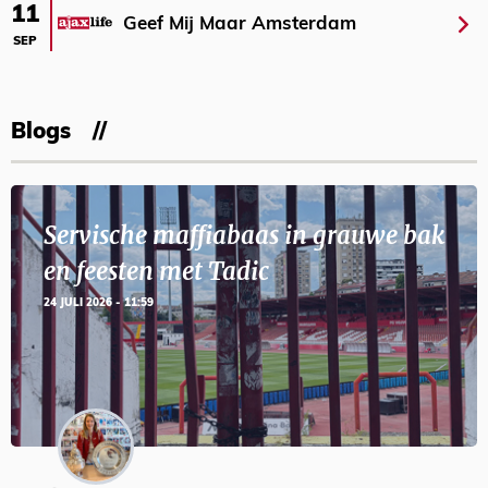
11
Geef Mij Maar Amsterdam
SEP
Blogs
Servische maffiabaas in grauwe bak
en feesten met Tadic
24 JULI 2026 - 11:59