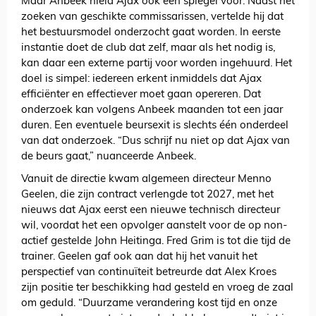
Maar Anbeek hield Ajax ook een spiegel voor. Naast het
zoeken van geschikte commissarissen, vertelde hij dat
het bestuursmodel onderzocht gaat worden. In eerste
instantie doet de club dat zelf, maar als het nodig is,
kan daar een externe partij voor worden ingehuurd. Het
doel is simpel: iedereen erkent inmiddels dat Ajax
efficiënter en effectiever moet gaan opereren. Dat
onderzoek kan volgens Anbeek maanden tot een jaar
duren. Een eventuele beursexit is slechts één onderdeel
van dat onderzoek. “Dus schrijf nu niet op dat Ajax van
de beurs gaat,” nuanceerde Anbeek.
Vanuit de directie kwam algemeen directeur Menno
Geelen, die zijn contract verlengde tot 2027, met het
nieuws dat Ajax eerst een nieuwe technisch directeur
wil, voordat het een opvolger aanstelt voor de op non-
actief gestelde John Heitinga. Fred Grim is tot die tijd de
trainer. Geelen gaf ook aan dat hij het vanuit het
perspectief van continuïteit betreurde dat Alex Kroes
zijn positie ter beschikking had gesteld en vroeg de zaal
om geduld. “Duurzame verandering kost tijd en onze