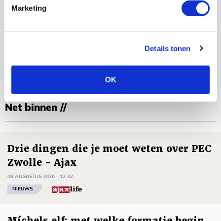
vier thuisduels na winterstop
Marketing
Sander Zeldenrijk
Details tonen
Bekijk alle berichten van Sander
Zeldenrijk
OK
Net binnen //
Drie dingen die je moet weten over PEC
Zwolle - Ajax
08 AUGUSTUS 2026 - 12:32
NIEUWS
Míchels elf: met welke formatie begin