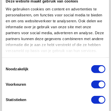
Deze website maakt gebruik van cookies
op de afgelopen achttien maanden bij Ajax en had
daarbij een duidelijk verhaal, aangezien er amper
We gebruiken cookies om content en advertenties te
vragen voor hem waren.
personaliseren, om functies voor social media te bieden
en om ons websiteverkeer te analyseren. Ook delen we
Vanuit de zaal kwamen nog wat enkele goedbedoelde
adviezen. Zoals het contact leggen met enkele
informatie over je gebruik van onze site met onze
Nederlandse miljardairs die wel wat miljoenen in de
partners voor social media, adverteren en analyse. Deze
club zouden kunnen pompen tot de suggestie om in
partners kunnen deze gegevens combineren met andere
plaats van eigen aandelen te kopen, juist extra
informatie die je aan ze hebt verstrekt of die ze hebben
aandelen uit te geven. Om zo meer geld te genereren.
verzameld op basis van je gebruik van hun services.
Anbeek nam het advies vriendelijk in ontvangst. “Ook
dit nemen we mee in ons onderzoek.”
Toestemmingsselectie
De traditioneel afsluitende rondvraag zorgde in het
Noodzakelijk
verleden nog wel eens voor wat vermakelijke inzichten
die niet op de agenda staan, maar deze vrijdag niet. Na
een kleine twee uur luisteren, stemmen en powerpoints
Voorkeuren
kijken, vonden de meeste aandeelhouders het
klaarblijkelijk wel goed.
Statistieken
AANBEVOLEN
Informatie kaartverkoop eerste