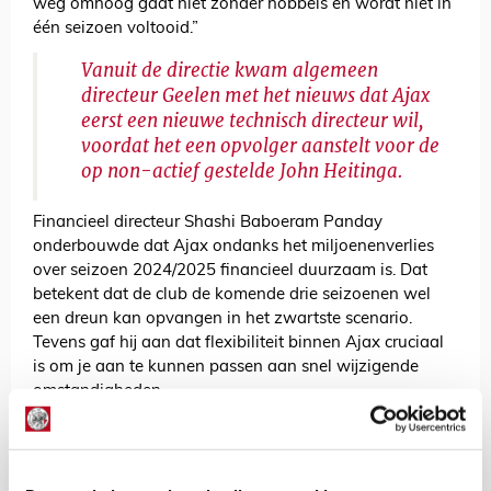
weg omhoog gaat niet zonder hobbels en wordt niet in
één seizoen voltooid.”
Vanuit de directie kwam algemeen
directeur Geelen met het nieuws dat Ajax
eerst een nieuwe technisch directeur wil,
voordat het een opvolger aanstelt voor de
op non-actief gestelde John Heitinga.
Financieel directeur Shashi Baboeram Panday
onderbouwde dat Ajax ondanks het miljoenenverlies
over seizoen 2024/2025 financieel duurzaam is. Dat
betekent dat de club de komende drie seizoenen wel
een dreun kan opvangen in het zwartste scenario.
Tevens gaf hij aan dat flexibiliteit binnen Ajax cruciaal
is om je aan te kunnen passen aan snel wijzigende
omstandigheden.
Technisch directeur Kroes, die eerder in ons magazine
Ajax Life al liet optekenen dat Ajax baat zou hebben bij
een eenvoudiger ingericht bestuursmodel, blikte terug