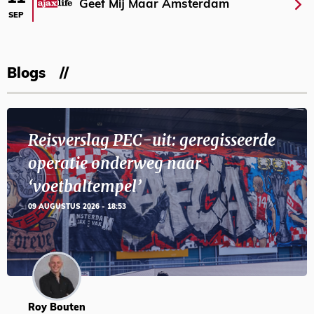
Geef Mij Maar Amsterdam
SEP
Blogs
Reisverslag PEC-uit: geregisseerde
operatie onderweg naar
‘voetbaltempel’
09 AUGUSTUS 2026 - 18:53
Roy Bouten