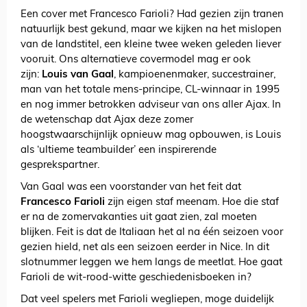
Een cover met Francesco Farioli? Had gezien zijn tranen
natuurlijk best gekund, maar we kijken na het mislopen
van de landstitel, een kleine twee weken geleden liever
vooruit. Ons alternatieve covermodel mag er ook
zijn:
Louis van Gaal
, kampioenenmaker, succestrainer,
man van het totale mens-principe, CL-winnaar in 1995
en nog immer betrokken adviseur van ons aller Ajax. In
de wetenschap dat Ajax deze zomer
hoogstwaarschijnlijk opnieuw mag opbouwen, is Louis
als ‘ultieme teambuilder’ een inspirerende
gesprekspartner.
Van Gaal was een voorstander van het feit dat
Francesco Farioli
zijn eigen staf meenam. Hoe die staf
er na de zomervakanties uit gaat zien, zal moeten
blijken. Feit is dat de Italiaan het al na één seizoen voor
gezien hield, net als een seizoen eerder in Nice. In dit
slotnummer leggen we hem langs de meetlat. Hoe gaat
Farioli de wit-rood-witte geschiedenisboeken in?
Dat veel spelers met Farioli wegliepen, moge duidelijk