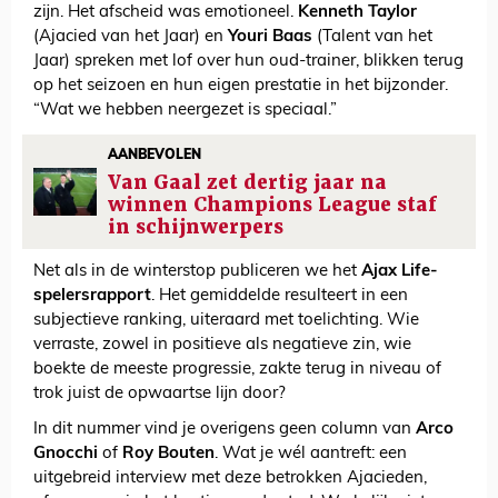
zijn. Het afscheid was emotioneel.
Kenneth Taylor
(Ajacied van het Jaar) en
Youri Baas
(Talent van het
Jaar) spreken met lof over hun oud-trainer, blikken terug
op het seizoen en hun eigen prestatie in het bijzonder.
“Wat we hebben neergezet is speciaal.”
AANBEVOLEN
Van Gaal zet dertig jaar na
winnen Champions League staf
in schijnwerpers
Net als in de winterstop publiceren we het
Ajax Life-
spelersrapport
. Het gemiddelde resulteert in een
subjectieve ranking, uiteraard met toelichting. Wie
verraste, zowel in positieve als negatieve zin, wie
boekte de meeste progressie, zakte terug in niveau of
trok juist de opwaartse lijn door?
In dit nummer vind je overigens geen column van
Arco
Gnocchi
of
Roy Bouten
. Wat je wél aantreft: een
uitgebreid interview met deze betrokken Ajacieden,