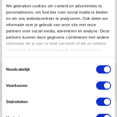
We gebruiken cookies om content en advertenties te
Sander Zeldenrijk
personaliseren, om functies voor social media te bieden
en om ons websiteverkeer te analyseren. Ook delen we
Bekijk alle berichten van Sander
informatie over je gebruik van onze site met onze
Zeldenrijk
partners voor social media, adverteren en analyse. Deze
partners kunnen deze gegevens combineren met andere
informatie die je aan ze hebt verstrekt of die ze hebben
verzameld op basis van je gebruik van hun services.
Net binnen //
Toestemmingsselectie
Noodzakelijk
Drie dingen die je moet weten over PEC
Zwolle - Ajax
Voorkeuren
08 AUGUSTUS 2026 - 12:32
NIEUWS
Statistieken
Míchels elf: met welke formatie begin