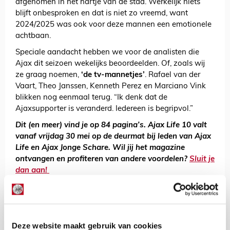
afgenomen in het hartje van de stad. Werkelijk niets
blijft onbesproken en dat is niet zo vreemd, want
2024/2025 was ook voor deze mannen een emotionele
achtbaan.
Speciale aandacht hebben we voor de analisten die
Ajax dit seizoen wekelijks beoordeelden. Of, zoals wij
ze graag noemen,
‘de tv-mannetjes’
. Rafael van der
Vaart, Theo Janssen, Kenneth Perez en Marciano Vink
blikken nog eenmaal terug. “Ik denk dat de
Ajaxsupporter is veranderd. Iedereen is begripvol.”
Dit (en meer) vind je op 84 pagina’s. Ajax Life 10 valt
vanaf vrijdag 30 mei op de deurmat bij leden van Ajax
Life en Ajax Jonge Schare. Wil jij het magazine
ontvangen en profiteren van andere voordelen?
Sluit je
dan aan!
AANBEVOLEN
Columnisten Ajax Life kijken
terug: ‘Negen maanden in een
flipperkast’
Deze website maakt gebruik van cookies