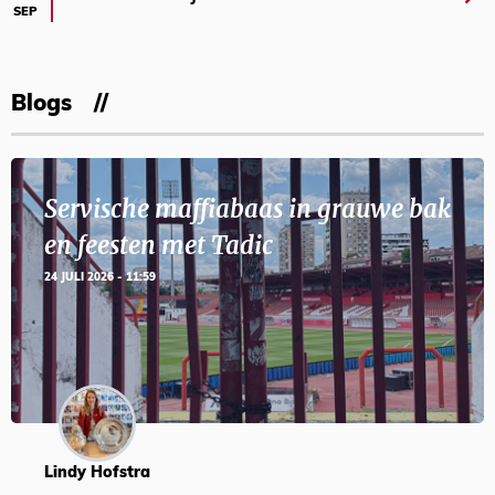
SEP
Blogs
Servische maffiabaas in grauwe bak
en feesten met Tadic
24 JULI 2026 - 11:59
Lindy Hofstra