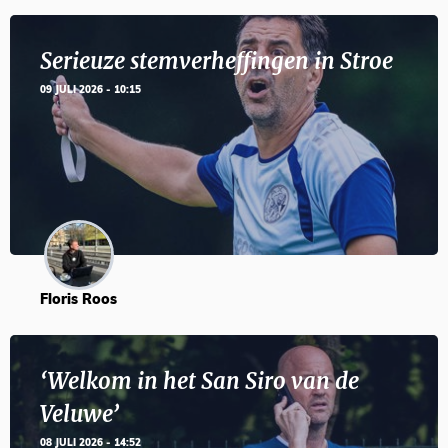
Serieuze stemverheffingen in Stroe
09 JULI 2026 - 10:15
Floris Roos
‘Welkom in het San Siro van de
Veluwe’
08 JULI 2026 - 14:52