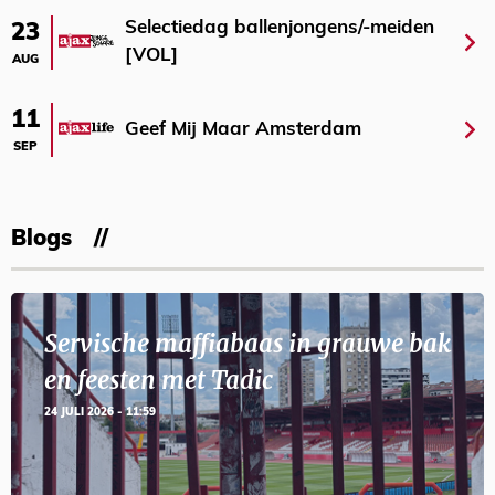
Selectiedag ballenjongens/-meiden
23
[VOL]
AUG
11
Geef Mij Maar Amsterdam
SEP
Blogs
Servische maffiabaas in grauwe bak
en feesten met Tadic
24 JULI 2026 - 11:59