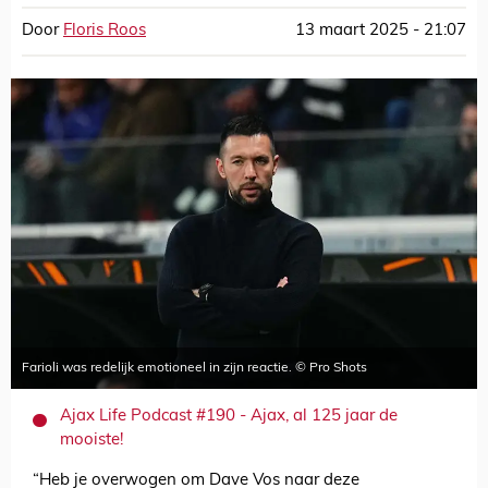
Door
Floris Roos
13 maart 2025 - 21:07
Farioli was redelijk emotioneel in zijn reactie. © Pro Shots
Ajax Life Podcast #190 - Ajax, al 125 jaar de
mooiste!
“Heb je overwogen om Dave Vos naar deze