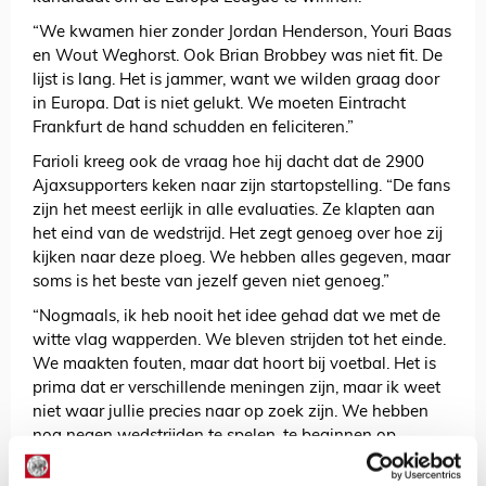
“We kwamen hier zonder Jordan Henderson, Youri Baas
en Wout Weghorst. Ook Brian Brobbey was niet fit. De
lijst is lang. Het is jammer, want we wilden graag door
in Europa. Dat is niet gelukt. We moeten Eintracht
Frankfurt de hand schudden en feliciteren.”
Farioli kreeg ook de vraag hoe hij dacht dat de 2900
Ajaxsupporters keken naar zijn startopstelling. “De fans
zijn het meest eerlijk in alle evaluaties. Ze klapten aan
het eind van de wedstrijd. Het zegt genoeg over hoe zij
kijken naar deze ploeg. We hebben alles gegeven, maar
soms is het beste van jezelf geven niet genoeg.”
“Nogmaals, ik heb nooit het idee gehad dat we met de
witte vlag wapperden. We bleven strijden tot het einde.
We maakten fouten, maar dat hoort bij voetbal. Het is
prima dat er verschillende meningen zijn, maar ik weet
niet waar jullie precies naar op zoek zijn. We hebben
nog negen wedstrijden te spelen, te beginnen op
zondag. Daar bereiden we ons op voor. Bedankt.”