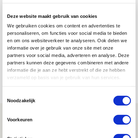
AANBEVOLEN
Van den Boomen: ‘In Brussel
Deze website maakt gebruik van cookies
hoorde je niemand over vele
wissels’
We gebruiken cookies om content en advertenties te
personaliseren, om functies voor social media te bieden
en om ons websiteverkeer te analyseren. Ook delen we
Floris Roos
informatie over je gebruik van onze site met onze
Bekijk alle berichten van Floris Roos
partners voor social media, adverteren en analyse. Deze
partners kunnen deze gegevens combineren met andere
informatie die je aan ze hebt verstrekt of die ze hebben
verzameld op basis van je gebruik van hun services.
Net binnen //
Toestemmingsselectie
Noodzakelijk
Ter Stegen over uitdagingen en
Voorkeuren
leidersrol bij Ajax
05 AUGUSTUS 2026 - 20:00