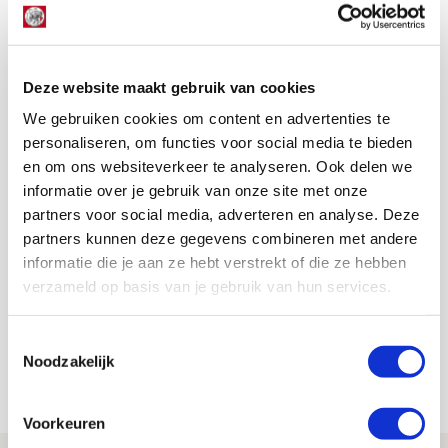
selectie, daar nog naar wordt gekeken. Om dat gemis
op te vangen. Dat helpt de jonge jongens het proces te
versnellen. Dan kun je spelers als Bouwman en Bounida
moeiteloos inpassen.”
Deze website maakt gebruik van cookies
AANBEVOLEN
We gebruiken cookies om content en advertenties te
Prachtgoals Bouwman en
personaliseren, om functies voor social media te bieden
Bounida bij zege van Ajax op
en om ons websiteverkeer te analyseren. Ook delen we
Celtic
informatie over je gebruik van onze site met onze
partners voor social media, adverteren en analyse. Deze
partners kunnen deze gegevens combineren met andere
Jordy Haak
informatie die je aan ze hebt verstrekt of die ze hebben
Bekijk alle berichten van Jordy Haak
verzameld op basis van je gebruik van hun services.
Toestemmingsselectie
Noodzakelijk
Net binnen //
Voorkeuren