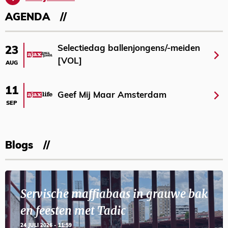
AGENDA
Selectiedag ballenjongens/-meiden
23
[VOL]
AUG
11
Geef Mij Maar Amsterdam
SEP
Blogs
Servische maffiabaas in grauwe bak
en feesten met Tadic
24 JULI 2026 - 11:59