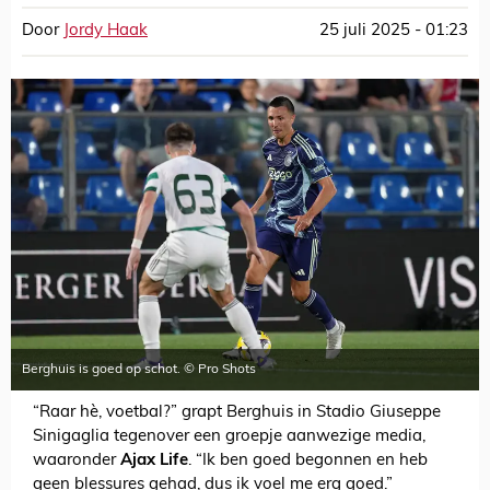
Door
Jordy Haak
25 juli 2025 - 01:23
Berghuis is goed op schot. © Pro Shots
“Raar hè, voetbal?” grapt Berghuis in Stadio Giuseppe
Sinigaglia tegenover een groepje aanwezige media,
waaronder
Ajax Life
. “Ik ben goed begonnen en heb
geen blessures gehad, dus ik voel me erg goed.”