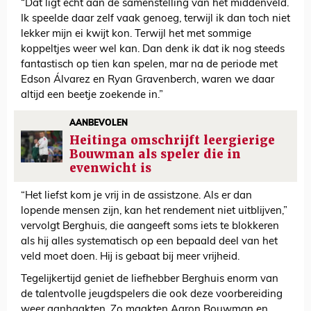
“Dat ligt echt aan de samenstelling van het middenveld.
Ik speelde daar zelf vaak genoeg, terwijl ik dan toch niet
lekker mijn ei kwijt kon. Terwijl het met sommige
koppeltjes weer wel kan. Dan denk ik dat ik nog steeds
fantastisch op tien kan spelen, mar na de periode met
Edson Álvarez en Ryan Gravenberch, waren we daar
altijd een beetje zoekende in.”
AANBEVOLEN
Heitinga omschrijft leergierige
Bouwman als speler die in
evenwicht is
“Het liefst kom je vrij in de assistzone. Als er dan
lopende mensen zijn, kan het rendement niet uitblijven,”
vervolgt Berghuis, die aangeeft soms iets te blokkeren
als hij alles systematisch op een bepaald deel van het
veld moet doen. Hij is gebaat bij meer vrijheid.
Tegelijkertijd geniet de liefhebber Berghuis enorm van
de talentvolle jeugdspelers die ook deze voorbereiding
weer aanhaakten. Zo maakten Aaron Bouwman en