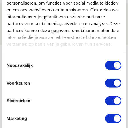
personaliseren, om functies voor social media te bieden
en om ons websiteverkeer te analyseren. Ook delen we
Spelen bij Jong Ajax of Ajax 1? Dat
informatie over je gebruik van onze site met onze
maakt Abdalla ‘geen reet’ uit
partners voor social media, adverteren en analyse. Deze
partners kunnen deze gegevens combineren met andere
08 AUGUSTUS 2026 - 10:04
informatie die je aan ze hebt verstrekt of die ze hebben
NIEUWS
verzameld op basis van je gebruik van hun services.
Bekijk meer
Toestemmingsselectie
AGENDA
Noodzakelijk
Selectiedag ballenjongens/-meiden
23
Voorkeuren
[VOL]
AUG
Statistieken
11
Geef Mij Maar Amsterdam
SEP
Marketing