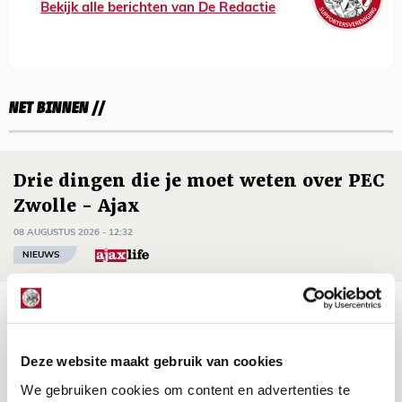
Bekijk alle berichten van De Redactie
NET BINNEN //
Drie dingen die je moet weten over PEC
Zwolle - Ajax
08 AUGUSTUS 2026 - 12:32
NIEUWS
Míchels elf: met welke formatie begin
jij aan nieuw eredivisieseizoen?
Deze website maakt gebruik van cookies
08 AUGUSTUS 2026 - 11:34
NIEUWS
We gebruiken cookies om content en advertenties te